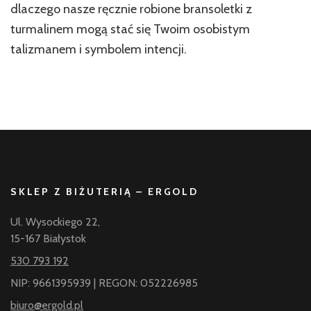
dlaczego nasze ręcznie robione bransoletki z
turmalinem mogą stać się Twoim osobistym
talizmanem i symbolem intencji.
SKLEP Z BIŻUTERIĄ – ERGOLD
Ul. Wysockiego 22,
15-167 Białystok
530 793 192
NIP: 9661395939 | REGON: 052226985
biuro@ergold.pl