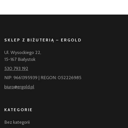
SKLEP Z BIŻUTERIĄ – ERGOLD
Ul. Wysockiego 22,
15-167 Białystok
530 793 192
NIP: 9661395939 | REGON: 052226985
biuro@ergold.pl
KATEGORIE
Bez kategorii