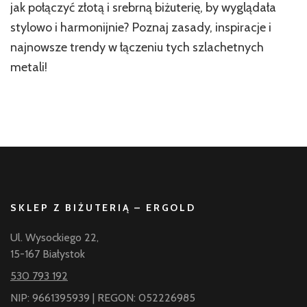
jak połączyć złotą i srebrną biżuterię, by wyglądała
stylowo i harmonijnie? Poznaj zasady, inspiracje i
najnowsze trendy w łączeniu tych szlachetnych
metali!
SKLEP Z BIŻUTERIĄ – ERGOLD
Ul. Wysockiego 22,
15-167 Białystok
530 793 192
NIP: 9661395939 | REGON: 052226985