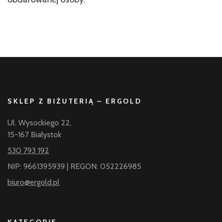
SKLEP Z BIŻUTERIĄ – ERGOLD
Ul. Wysockiego 22,
15-167 Białystok
530 793 192
NIP: 9661395939 | REGON: 052226985
biuro@ergold.pl
KATEGORIE