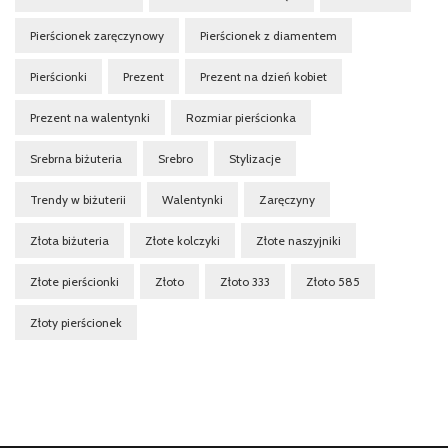
Pierścionek zaręczynowy
Pierścionek z diamentem
Pierścionki
Prezent
Prezent na dzień kobiet
Prezent na walentynki
Rozmiar pierścionka
Srebrna biżuteria
Srebro
Stylizacje
Trendy w biżuterii
Walentynki
Zaręczyny
Złota biżuteria
Złote kolczyki
Złote naszyjniki
Złote pierścionki
Złoto
Złoto 333
Złoto 585
Złoty pierścionek