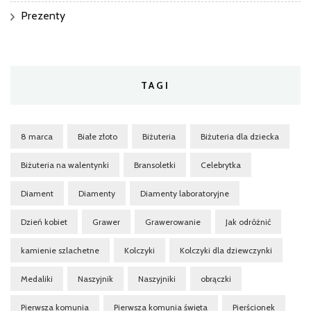
Prezenty
TAGI
8 marca
Białe złoto
Biżuteria
Biżuteria dla dziecka
Biżuteria na walentynki
Bransoletki
Celebrytka
Diament
Diamenty
Diamenty laboratoryjne
Dzień kobiet
Grawer
Grawerowanie
Jak odróżnić
kamienie szlachetne
Kolczyki
Kolczyki dla dziewczynki
Medaliki
Naszyjnik
Naszyjniki
obrączki
Pierwsza komunia
Pierwsza komunia święta
Pierścionek