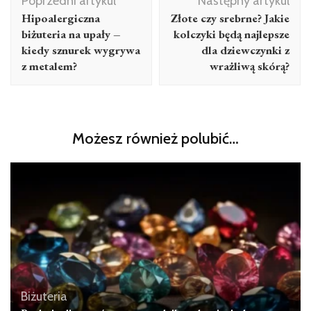
Poprzedni artykuł
Następny artykuł
wpisu
Hipoalergiczna
Złote czy srebrne? Jakie
biżuteria na upały –
kolczyki będą najlepsze
kiedy sznurek wygrywa
dla dziewczynki z
z metalem?
wrażliwą skórą?
Możesz również polubić…
Biżuteria