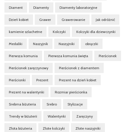
Diament
Diamenty
Diamenty laboratoryjne
Dzień kobiet
Grawer
Grawerowanie
Jak odróżnić
kamienie szlachetne
Kolczyki
Kolczyki dla dziewczynki
Medaliki
Naszyjnik
Naszyjniki
obrączki
Pierwsza komunia
Pierwsza komunia święta
Pierścionek
Pierścionek zaręczynowy
Pierścionek z diamentem
Pierścionki
Prezent
Prezent na dzień kobiet
Prezent na walentynki
Rozmiar pierścionka
Srebrna biżuteria
Srebro
Stylizacje
Trendy w biżuterii
Walentynki
Zaręczyny
Złota biżuteria
Złote kolczyki
Złote naszyjniki