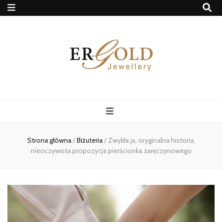
Ergold Blog
Strona główna
/
Biżuteria
/
Zwykła ja, oryginalna historia,
nieoczywista propozycja pierścionka zaręczynowego