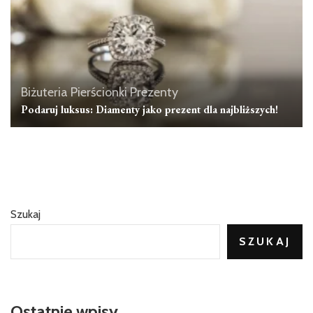
Biżuteria
Pierścionki
Prezenty
Podaruj luksus: Diamenty jako prezent dla najbliższych!
Szukaj
SZUKAJ
Ostatnie wpisy