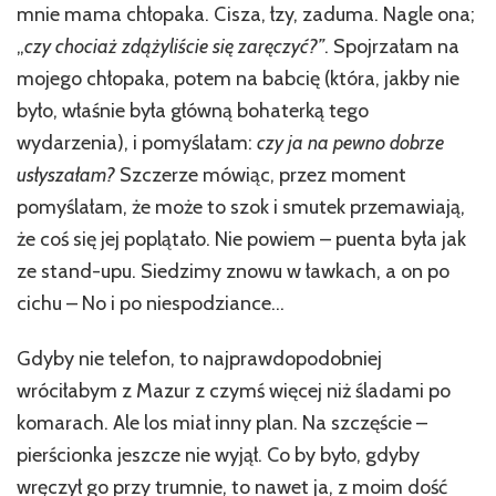
mnie mama chłopaka. Cisza, łzy, zaduma. Nagle ona;
„
czy chociaż zdążyliście się zaręczyć?”
. Spojrzałam na
mojego chłopaka, potem na babcię (która, jakby nie
było, właśnie była główną bohaterką tego
wydarzenia), i pomyślałam:
czy ja na pewno dobrze
usłyszałam?
Szczerze mówiąc, przez moment
pomyślałam, że może to szok i smutek przemawiają,
że coś się jej poplątało. Nie powiem – puenta była jak
ze stand-upu. Siedzimy znowu w ławkach, a on po
cichu – No i po niespodziance…
Gdyby nie telefon, to najprawdopodobniej
wróciłabym z Mazur z czymś więcej niż śladami po
komarach. Ale los miał inny plan. Na szczęście –
pierścionka jeszcze nie wyjął. Co by było, gdyby
wręczył go przy trumnie, to nawet ja, z moim dość