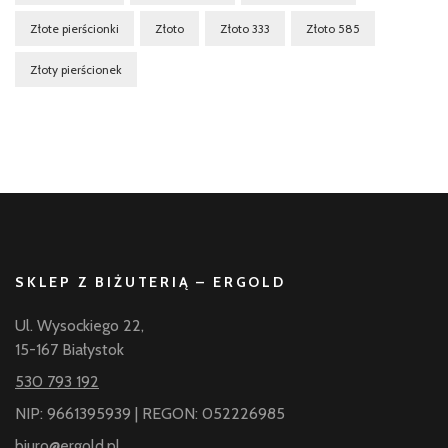
Złote pierścionki
Złoto
Złoto 333
Złoto 585
Złoty pierścionek
SKLEP Z BIŻUTERIĄ – ERGOLD
Ul. Wysockiego 22,
15-167 Białystok
530 793 192
NIP: 9661395939 | REGON: 052226985
biuro@ergold.pl