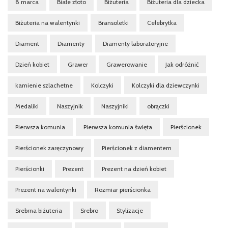
8 marca
Białe złoto
Biżuteria
Biżuteria dla dziecka
Biżuteria na walentynki
Bransoletki
Celebrytka
Diament
Diamenty
Diamenty laboratoryjne
Dzień kobiet
Grawer
Grawerowanie
Jak odróżnić
kamienie szlachetne
Kolczyki
Kolczyki dla dziewczynki
Medaliki
Naszyjnik
Naszyjniki
obrączki
Pierwsza komunia
Pierwsza komunia święta
Pierścionek
Pierścionek zaręczynowy
Pierścionek z diamentem
Pierścionki
Prezent
Prezent na dzień kobiet
Prezent na walentynki
Rozmiar pierścionka
Srebrna biżuteria
Srebro
Stylizacje