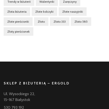
Trendy w biżuterii
Walentynki
Zaręczyny
Złota biżuteria
Złote kolczyki
Złote naszyjniki
Złote pierścionki
Złoto
Złoto 333
Złoto 585
Złoty pierścionek
SKLEP Z BIŻUTERIĄ – ERGOLD
Ul. Wysockiego 22,
15-167 Białystok
530 793 192