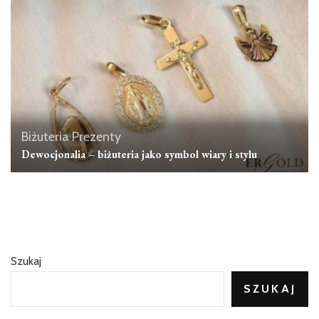
Biżuteria
Prezenty
Dewocjonalia – biżuteria jako symbol wiary i stylu
Szukaj
SZUKAJ