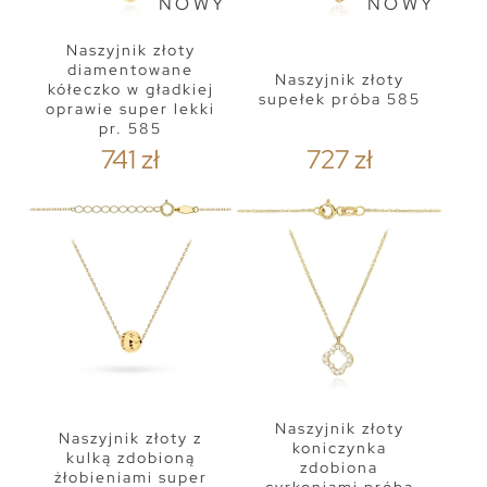
NOWY
NOWY
Naszyjnik złoty
diamentowane
Naszyjnik złoty
kółeczko w gładkiej
supełek próba 585
oprawie super lekki
pr. 585
741 zł
727 zł
Naszyjnik złoty
Naszyjnik złoty z
koniczynka
kulką zdobioną
zdobiona
żłobieniami super