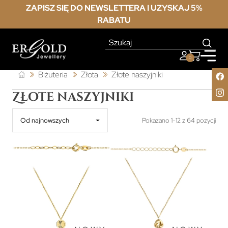
ZAPISZ SIĘ DO NEWSLETTERA I UZYSKAJ 5%
RABATU
0
Biżuteria
Złota
Złote naszyjniki
Złote naszyjniki
Od najnowszych
Pokazano 1-12 z 64 pozycji