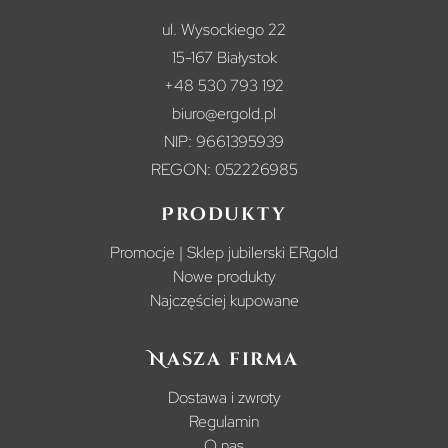
ul. Wysockiego 22
15-167 Białystok
+48 530 793 192
biuro@ergold.pl
NIP: 9661395939
REGON: 052226985
Produkty
Promocje | Sklep jubilerski ERgold
Nowe produkty
Najczęściej kupowane
Nasza firma
Dostawa i zwroty
Regulamin
O nas