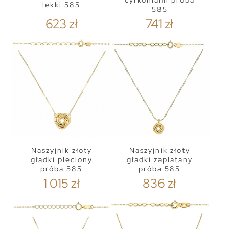
cyrkoniami próba
lekki 585
585
623 zł
741 zł
Naszyjnik złoty
Naszyjnik złoty
gładki pleciony
gładki zaplatany
próba 585
próba 585
1 015 zł
836 zł