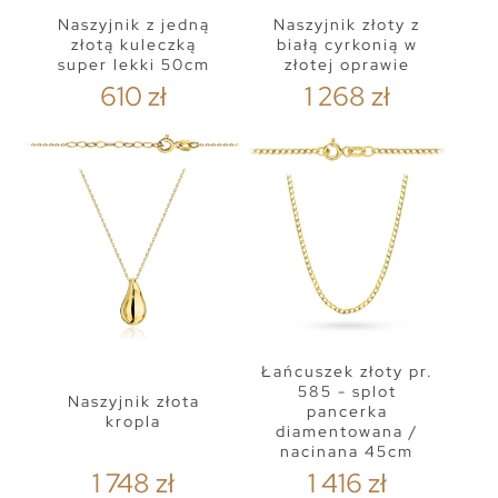
Naszyjnik z jedną
Naszyjnik złoty z
złotą kuleczką
białą cyrkonią w
super lekki 50cm
złotej oprawie
610 zł
1 268 zł
Łańcuszek złoty pr.
585 - splot
Naszyjnik złota
pancerka
kropla
diamentowana /
nacinana 45cm
1 748 zł
1 416 zł