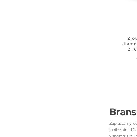
Zło
diame
2,1
Brans
Zapraszamy do 
jubilerskim. D
współgrają z w