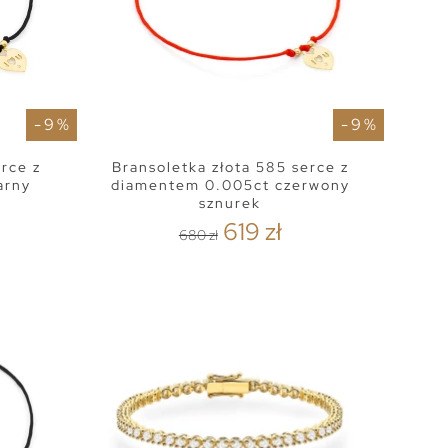
- 9 %
- 9 %
erce z
Bransoletka złota 585 serce z
arny
diamentem 0.005ct czerwony
sznurek
619 zł
680 zł