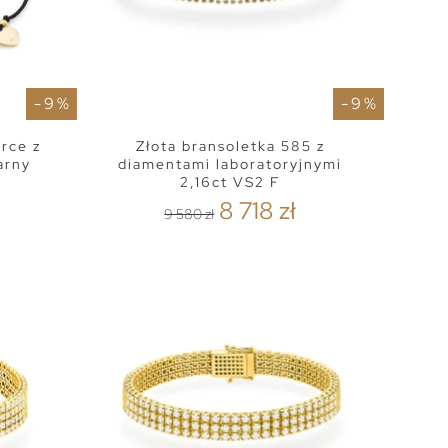
- 9 %
- 9 %
erce z
Złota bransoletka 585 z
arny
diamentami laboratoryjnymi
2,16ct VS2 F
8 718 zł
9 580 zł