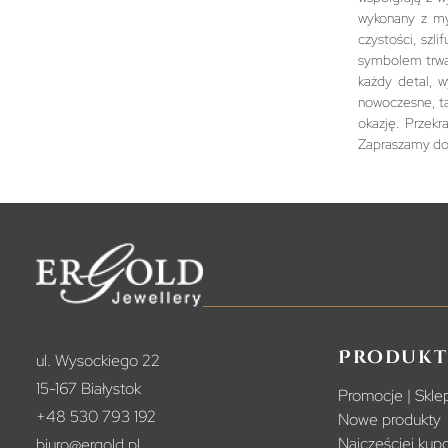
wykonany z my
czystości, szl
symbolem trwał
każdy detal, w
nowoczesne, ta
okazję. Przekr
Zapraszamy do 
Produkt
ul. Wysockiego 22
15-167 Białystok
Promocje | Sklep
+48 530 793 192
Nowe produkty
Najczęściej ku
biuro@ergold.pl