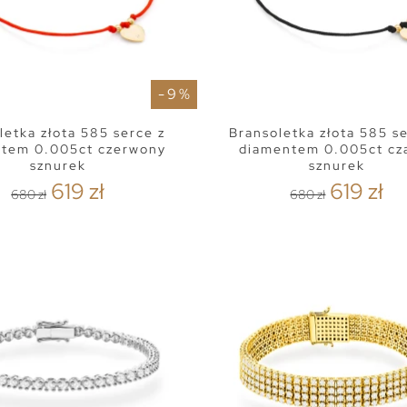
- 9 %
letka złota 585 serce z
Bransoletka złota 585 s
tem 0.005ct czerwony
diamentem 0.005ct cz
sznurek
sznurek
619 zł
619 zł
680 zł
680 zł