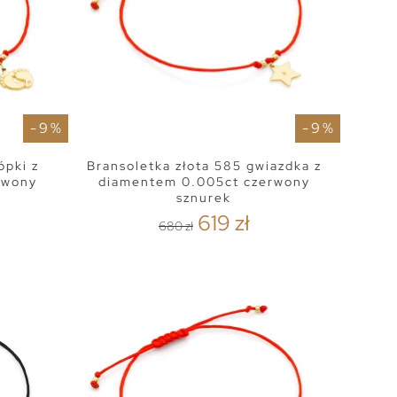
- 9 %
- 9 %
ópki z
Bransoletka złota 585 gwiazdka z
rwony
diamentem 0.005ct czerwony
sznurek
619 zł
680 zł