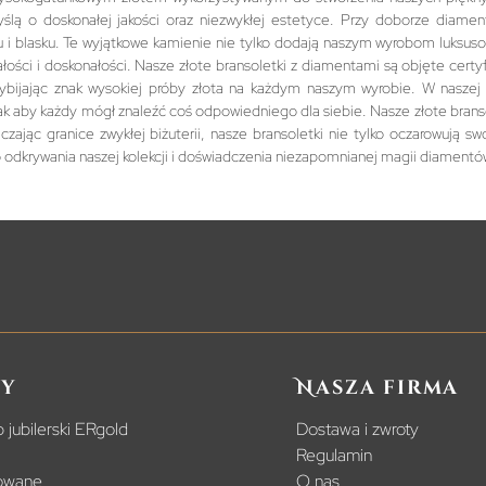
ślą o doskonałej jakości oraz niezwykłej estetyce. Przy doborze diame
ifu i blasku. Te wyjątkowe kamienie nie tylko dodają naszym wyrobom luks
ości i doskonałości. Nasze złote bransoletki z diamentami są objęte cert
ybijając znak wysokiej próby złota na każdym naszym wyrobie. W naszej k
k aby każdy mógł znaleźć coś odpowiedniego dla siebie. Nasze złote bran
aczając granice zwykłej biżuterii, nasze bransoletki nie tylko oczarowują
odkrywania naszej kolekcji i doświadczenia niezapomnianej magii diamentów
y
Nasza firma
 jubilerski ERgold
Dostawa i zwroty
Regulamin
powane
O nas