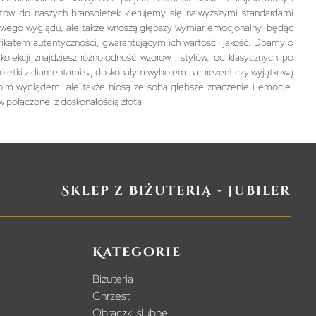
ntów do naszych bransoletek kierujemy się najwyższymi standardami
usowego wyglądu, ale także wnoszą głębszy wymiar emocjonalny, będąc
yfikatem autentyczności, gwarantującym ich wartość i jakość. Dbamy o
olekcji znajdziesz różnorodność wzorów i stylów, od klasycznych po
soletki z diamentami są doskonałym wyborem na prezent czy wyjątkową
 swoim wyglądem, ale także niosą ze sobą głębsze znaczenie i emocje.
 połączonej z doskonałością złota
Sklep z biżuterią - jubiler
Kategorie
Biżuteria
Chrzest
Obrączki ślubne