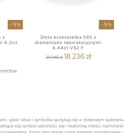
- 9 %
- 9 %
5 z
Złota bransoletka 585 z
i 6,0ct
diamentami laboratoryjnymi
4,44ct VS2 F
ł
18 236 zł
20 040 zł
lementów
ami, gdzie luksus i symbolika spotykają się w doskonałym wykonaniu
niące rolę symboli wieczności, siły i niezłomnej miłości, harmonijnie
bransoletek. Każdy nasz projekt został starannie zaprojektowany i