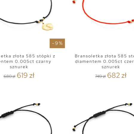
- 9 %
etka złota 585 stópki z
Bransoletka złota 585 st
entem 0.005ct czarny
diamentem 0.005ct cze
sznurek
sznurek
619 zł
682 zł
680 zł
749 zł