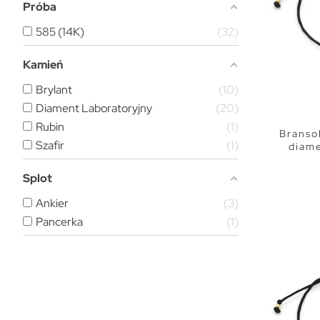
Próba
585 (14K)
32
Kamień
Brylant
10
Diament Laboratoryjny
20
Rubin
1
Bransol
Szafir
1
diam
Splot
Ankier
3
Pancerka
1