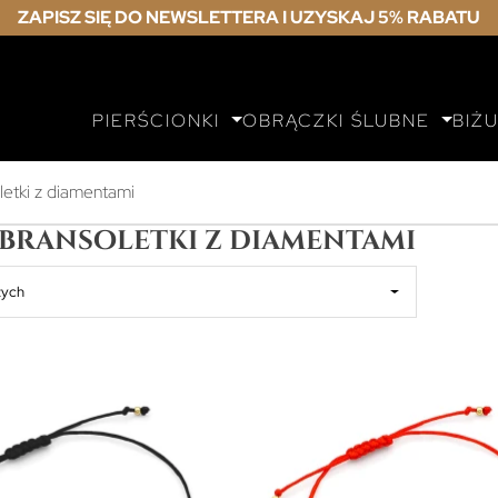
ZAPISZ SIĘ DO NEWSLETTERA I UZYSKAJ 5% RABATU
PIERŚCIONKI
OBRĄCZKI ŚLUBNE
BIŻ
letki z diamentami
 bransoletki z diamentami
zych