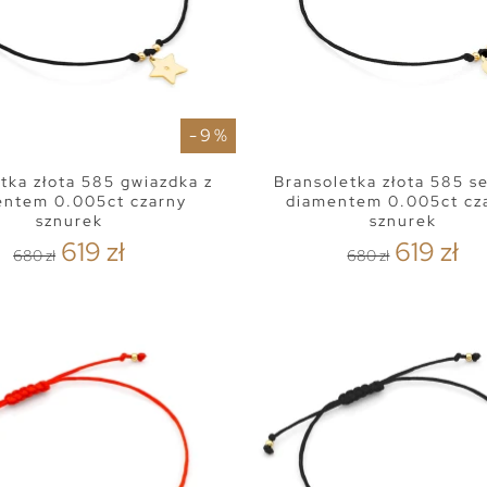
- 9 %
tka złota 585 gwiazdka z
Bransoletka złota 585 s
entem 0.005ct czarny
diamentem 0.005ct cz
sznurek
sznurek
619 zł
619 zł
680 zł
680 zł