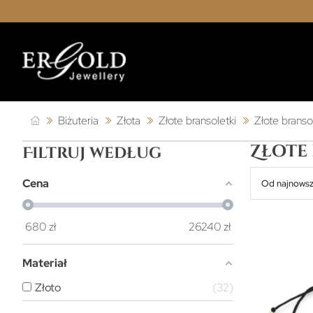
Biżuteria
Złota
Złote bransoletki
Złote branso
Złote
Filtruj według
Cena
Od najnows
680
zł
26240
zł
Materiał
Złoto
32