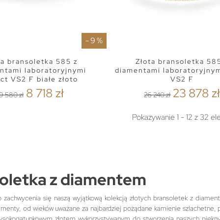
- 9 %
ta bransoletka 585 z
Złota bransoletka 58
ntami laboratoryjnymi
diamentami laboratoryjnym
6ct VS2 F białe złoto
VS2 F
8 718 zł
23 878 z
9 580 zł
26 240 zł
Pokazywanie 1 - 12 z 32 e
oletka z diamentem
zachwycenia się naszą wyjątkową kolekcją złotych bransoletek z diament
iamenty, od wieków uważane za najbardziej pożądane kamienie szlachetne, peł
ysokogatunkowym złotem wykorzystywanym do stworzenia naszych pięknych 