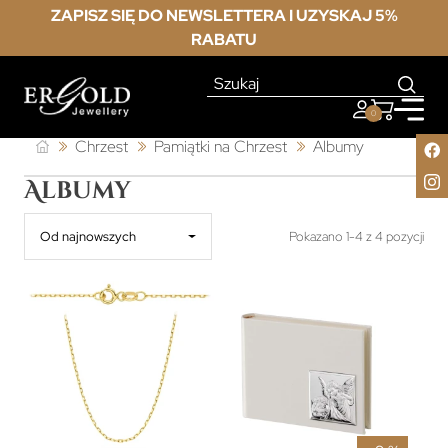
ZAPISZ SIĘ DO NEWSLETTERA I UZYSKAJ 5%
RABATU
0
Chrzest
Pamiątki na Chrzest
Albumy
Albumy
Od najnowszych
Pokazano 1-4 z 4 pozycji