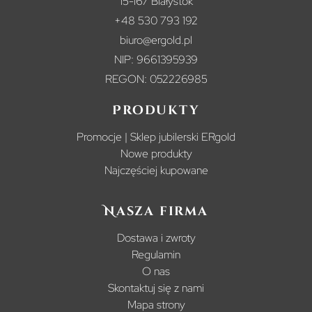
15-167 Białystok
+48 530 793 192
biuro@ergold.pl
NIP: 9661395939
REGON: 052226985
Produkty
Promocje | Sklep jubilerski ERgold
Nowe produkty
Najczęściej kupowane
Nasza firma
Dostawa i zwroty
Regulamin
O nas
Skontaktuj się z nami
Mapa strony