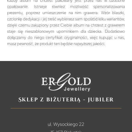
Każdy album na chrzest pakowany jest przez nas w ozdobne
opakowanie. Istnieje również możliwość spersonalizowania
prezentu, poprzez umieszczenie na nim grawera. Wzór blaszki,
czcionkę dedykacji i jej treść wybierasz sam spośród kilku wariantów,
dzięki czemu zakupiony przez Ciebie album na chrzest z grawerem
staje się nieszablonowym upominkiem dla dziecka. Dodatkowo
dołączamy do niego certyfikat oryginalności, więc kupując u nas,
masz pewność, że produkt ten będzie najwyższej jakości.
Sklep z biżuterią - jubiler
ul. Wysockiego 22