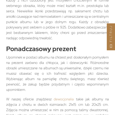
Każdy z nich ozdobiony jest motywem chrzcielnym w formie
srebrnego obrazka, który może mieć kształt m.in. prostokąta lub
serca. Niewielkie ikonki przedstawiają np. sakrament chrztu lub
aniołki czuwające nad niemowlakiem i umieszczane są w centralnym
punkcie albumu lub w jego dolnym rogu. Każdy z obrazków
pokrywany jest srebrem o próbie nr 925. Dodatkowo zabezpieczany
FILTRUJ
jest bezbarwnym lakierem, który chroni go przed zniszczeniem,
nadając odpowiednią trwałość.
Ponadczasowy prezent
Upominek w postaci albumu na chrzest jest doskonałym pomysłem
na prezent zarówno dla chłopca, jak i dziewczynki. Różnorodne
obrazki umieszczane na albumach są uniwersalne, dzięki czemu nie
musisz obawiać się o ich trafność względem płci dziecka.
Wybierając album na pamiątkę chrztu świętego, masz również
pewność, że zakup będzie przydatnym i często wspominanym
upominkiem.
W naszej ofercie znajdziesz
dewocjonalia
takie jak albumy na
zdjęcia z chrztu w dwóch rozmiarach: 21x15 cm lub 20x25 cm.
Zdjęcia można umieszczać w nim za pomocą taśmy dwustronnej.