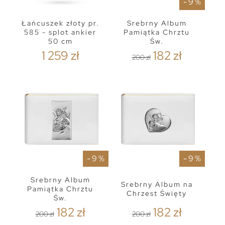
- 9 %
Łańcuszek złoty pr.
Srebrny Album
585 - splot ankier
Pamiątka Chrztu
50 cm
Św.
1 259 zł
182 zł
200 zł
- 9 %
- 9 %
Srebrny Album
Srebrny Album na
Pamiątka Chrztu
Chrzest Święty
Św.
182 zł
182 zł
200 zł
200 zł