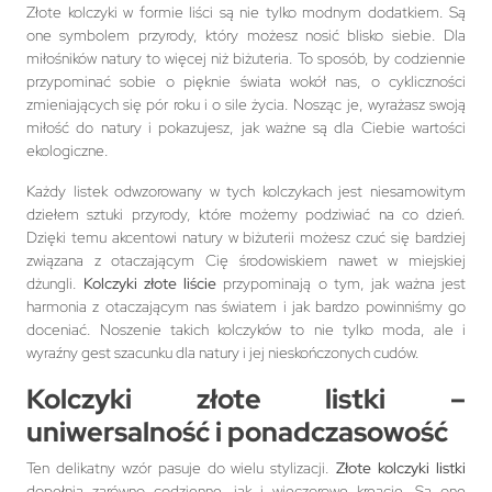
Złote kolczyki w formie liści są nie tylko modnym dodatkiem. Są
one symbolem przyrody, który możesz nosić blisko siebie. Dla
miłośników natury to więcej niż biżuteria. To sposób, by codziennie
przypominać sobie o pięknie świata wokół nas, o cykliczności
zmieniających się pór roku i o sile życia. Nosząc je, wyrażasz swoją
miłość do natury i pokazujesz, jak ważne są dla Ciebie wartości
ekologiczne.
Każdy listek odwzorowany w tych kolczykach jest niesamowitym
dziełem sztuki przyrody, które możemy podziwiać na co dzień.
Dzięki temu akcentowi natury w biżuterii możesz czuć się bardziej
związana z otaczającym Cię środowiskiem nawet w miejskiej
dżungli.
Kolczyki złote liście
przypominają o tym, jak ważna jest
harmonia z otaczającym nas światem i jak bardzo powinniśmy go
doceniać. Noszenie takich kolczyków to nie tylko moda, ale i
wyraźny gest szacunku dla natury i jej nieskończonych cudów.
Kolczyki złote listki –
uniwersalność i ponadczasowość
Ten delikatny wzór pasuje do wielu stylizacji.
Złote kolczyki listki
dopełnią zarówno codzienne, jak i wieczorowe kreacje. Są one