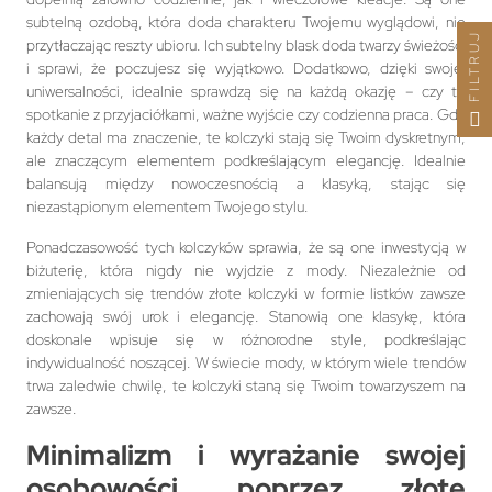
subtelną ozdobą, która doda charakteru Twojemu wyglądowi, nie
FILTRUJ
przytłaczając reszty ubioru. Ich subtelny blask doda twarzy świeżości
i sprawi, że poczujesz się wyjątkowo. Dodatkowo, dzięki swojej
uniwersalności, idealnie sprawdzą się na każdą okazję – czy to
spotkanie z przyjaciółkami, ważne wyjście czy codzienna praca. Gdy
każdy detal ma znaczenie, te kolczyki stają się Twoim dyskretnym,
ale znaczącym elementem podkreślającym elegancję. Idealnie
balansują między nowoczesnością a klasyką, stając się
niezastąpionym elementem Twojego stylu.
Ponadczasowość tych kolczyków sprawia, że są one inwestycją w
biżuterię, która nigdy nie wyjdzie z mody. Niezależnie od
zmieniających się trendów złote kolczyki w formie listków zawsze
zachowają swój urok i elegancję. Stanowią one klasykę, która
doskonale wpisuje się w różnorodne style, podkreślając
indywidualność noszącej. W świecie mody, w którym wiele trendów
trwa zaledwie chwilę, te kolczyki staną się Twoim towarzyszem na
zawsze.
Minimalizm i wyrażanie swojej
osobowości poprzez złote