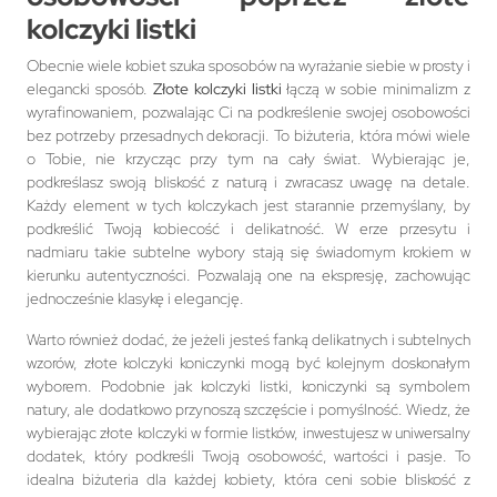
kolczyki listki
Obecnie wiele kobiet szuka sposobów na wyrażanie siebie w prosty i
elegancki sposób.
Złote kolczyki listki
łączą w sobie minimalizm z
wyrafinowaniem, pozwalając Ci na podkreślenie swojej osobowości
bez potrzeby przesadnych dekoracji. To biżuteria, która mówi wiele
o Tobie, nie krzycząc przy tym na cały świat. Wybierając je,
podkreślasz swoją bliskość z naturą i zwracasz uwagę na detale.
Każdy element w tych kolczykach jest starannie przemyślany, by
podkreślić Twoją kobiecość i delikatność. W erze przesytu i
nadmiaru takie subtelne wybory stają się świadomym krokiem w
kierunku autentyczności. Pozwalają one na ekspresję, zachowując
jednocześnie klasykę i elegancję.
Warto również dodać, że jeżeli jesteś fanką delikatnych i subtelnych
wzorów, złote kolczyki koniczynki mogą być kolejnym doskonałym
wyborem. Podobnie jak kolczyki listki, koniczynki są symbolem
natury, ale dodatkowo przynoszą szczęście i pomyślność. Wiedz, że
wybierając złote kolczyki w formie listków, inwestujesz w uniwersalny
dodatek, który podkreśli Twoją osobowość, wartości i pasje. To
idealna biżuteria dla każdej kobiety, która ceni sobie bliskość z