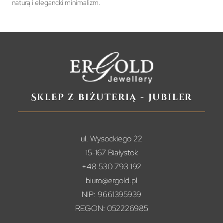
naturą i elegancki minimalizm.
Sklep z biżuterią - jubiler
ul. Wysockiego 22
15-167 Białystok
+48 530 793 192
biuro@ergold.pl
NIP: 9661395939
REGON: 052226985