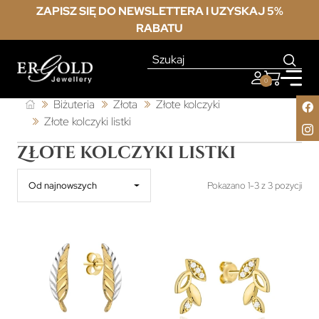
ZAPISZ SIĘ DO NEWSLETTERA I UZYSKAJ 5%
RABATU
0
Biżuteria
Złota
Złote kolczyki
Złote kolczyki listki
Złote kolczyki listki
Od najnowszych
Pokazano 1-3 z 3 pozycji