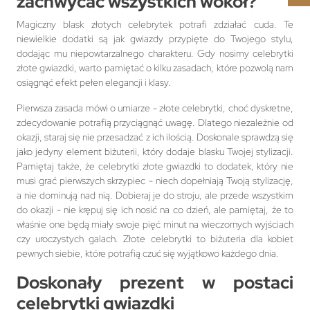
zachwycać wszystkich wokół?
Magiczny blask złotych celebrytek potrafi zdziałać cuda. Te
niewielkie dodatki są jak gwiazdy przypięte do Twojego stylu,
dodając mu niepowtarzalnego charakteru. Gdy nosimy celebrytki
złote gwiazdki, warto pamiętać o kilku zasadach, które pozwolą nam
osiągnąć efekt pełen elegancji i klasy.
Pierwsza zasada mówi o umiarze - złote celebrytki, choć dyskretne,
zdecydowanie potrafią przyciągnąć uwagę. Dlatego niezależnie od
okazji, staraj się nie przesadzać z ich ilością. Doskonale sprawdzą się
jako jedyny element biżuterii, który dodaje blasku Twojej stylizacji.
Pamiętaj także, że celebrytki złote gwiazdki to dodatek, który nie
musi grać pierwszych skrzypiec - niech dopełniają Twoją stylizację,
a nie dominują nad nią. Dobieraj je do stroju, ale przede wszystkim
do okazji - nie krępuj się ich nosić na co dzień, ale pamiętaj, że to
właśnie one będą miały swoje pięć minut na wieczornych wyjściach
czy uroczystych galach. Złote celebrytki to biżuteria dla kobiet
pewnych siebie, które potrafią czuć się wyjątkowo każdego dnia.
Doskonały prezent w postaci
celebrytki gwiazdki