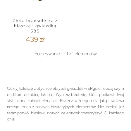
Złota bransoletka z
blaszką i gwiazdką
585
439 zł
Pokazywanie 1 - 1 z 1 elementów
Odkryj kolekcję złotych celebrytek gwiazdek w ERgold i dodaj swym
outfitom odrobinę luksusu. Wybierz biżuterię, która podkreśli Twój
styl i doda całości elegancji. Błyszcz każdego dnia jak prawdziwa
nosząc jeden z naszych biżuteryjnych elementów. Nie czekaj, już
teraz pozwól blaskowi złotych celebrytek towarzyszyć Ci każdego
dnia!