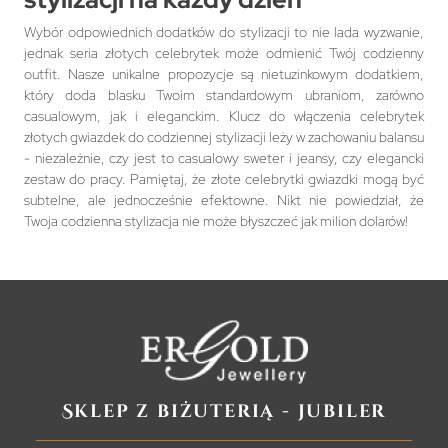
Wybór odpowiednich dodatków do stylizacji to nie lada wyzwanie,
jednak seria złotych celebrytek może odmienić Twój codzienny
outfit. Nasze unikalne propozycje są nietuzinkowym dodatkiem,
który doda blasku Twoim standardowym ubraniom, zarówno
casualowym, jak i eleganckim. Klucz do włączenia celebrytek
złotych gwiazdek do codziennej stylizacji leży w zachowaniu balansu
- niezależnie, czy jest to casualowy sweter i jeansy, czy elegancki
zestaw do pracy. Pamiętaj, że złote celebrytki gwiazdki mogą być
subtelne, ale jednocześnie efektowne. Nikt nie powiedział, że
Twoja codzienna stylizacja nie może błyszczeć jak milion dolarów!
Sklep z biżuterią - jubiler