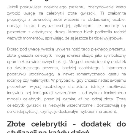
Jeżeli poszukujesz doskonałego prezentu, zdecydowanie warto
zwrócić uwagę na celebrytki złote gwiazdki. Ta znakomita
propozycja z pewnością zrobi wrażenie na obdarowanej osobie,
dodając blasku i wyrazistości jej stylizacjom. Te produkty są
prezentem z artystyczną duszą, którego blask podkreśla radość
ważnych momentów, sprawiając, że są jeszcze bardziej wyjątkowe.
Biorąc pod uwagę wysoką uniwersalność tego pięknego prezentu,
złote gwiazdki celebrytki mogą również służyć jako symboliczny
upominek na wiele różnych okazji. Mogą stanowić idealny dodatek
do świątecznego prezentu, bardziej osobistego i intymnego
podarunku urodzinowego, a nawet romantycznego gestu na
rocznicę czy walentynki. W przypadku, gdy chcesz nadać swojemu
prezentowi więcej osobistego charakteru, istnieje możliwość
indywidualnej konfiguracji szczegółów - od wyboru konkretnego
modelu celebrytki, przez jej rozmiar, aż po rodzaj złota. Złote
celebrytki gwiazdki są niezwykle wszechstronne i dostosowują się
do każdej sytuacji, czyniąc je doskonałym wyborem na prezent.
Złote celebrytki - dodatek do
stylizacji na każdy dzień