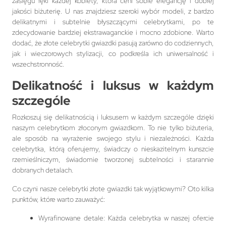
zasięgu ręki każdej kobiety, która ceni sobie elegancję i dobrej
jakości biżuterię. U nas znajdziesz szeroki wybór modeli, z bardzo
delikatnymi i subtelnie błyszczącymi celebrytkami, po te
zdecydowanie bardziej ekstrawaganckie i mocno zdobione. Warto
dodać, że złote celebrytki gwiazdki pasują zarówno do codziennych,
jak i wieczorowych stylizacji, co podkreśla ich uniwersalność i
wszechstronność.
Delikatność i luksus w każdym
szczególe
Rozkoszuj się delikatnością i luksusem w każdym szczególe dzięki
naszym celebrytkom złoconym gwiazdkom. To nie tylko biżuteria,
ale sposób na wyrażenie swojego stylu i niezależności. Każda
celebrytka, którą oferujemy, świadczy o nieskazitelnym kunszcie
rzemieślniczym, świadomie tworzonej subtelności i starannie
dobranych detalach.
Co czyni nasze celebrytki złote gwiazdki tak wyjątkowymi? Oto kilka
punktów, które warto zauważyć:
Wyrafinowane detale: Każda celebrytka w naszej ofercie