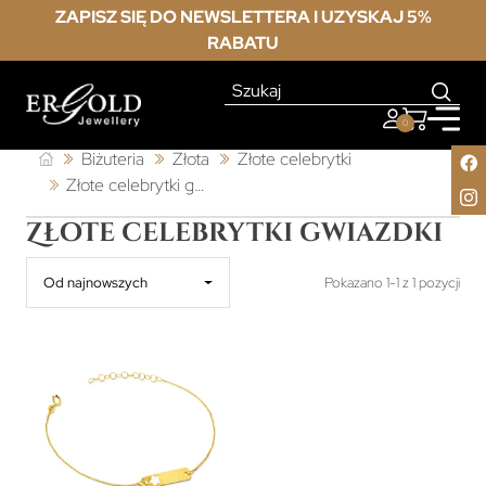
ZAPISZ SIĘ DO NEWSLETTERA I UZYSKAJ 5%
RABATU
0
Biżuteria
Złota
Złote celebrytki
Złote celebrytki gwiazdki
Złote celebrytki gwiazdki
Od najnowszych
Pokazano 1-1 z 1 pozycji