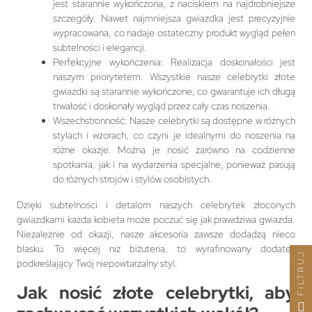
jest starannie wykończona, z naciskiem na najdrobniejsze
szczegóły. Nawet najmniejsza gwiazdka jest precyzyjnie
wypracowana, co nadaje ostateczny produkt wygląd pełen
subtelności i elegancji.
Perfekcyjne wykończenia: Realizacja doskonałości jest
naszym priorytetem. Wszystkie nasze celebrytki złote
gwiazdki są starannie wykończone, co gwarantuje ich długą
trwałość i doskonały wygląd przez cały czas noszenia.
Wszechstronność: Nasze celebrytki są dostępne w różnych
stylach i wzorach, co czyni je idealnymi do noszenia na
różne okazje. Można je nosić zarówno na codzienne
spotkania, jak i na wydarzenia specjalne, ponieważ pasują
do różnych strojów i stylów osobistych.
Dzięki subtelności i detalom naszych celebrytek złoconych
gwiazdkami każda kobieta może poczuć się jak prawdziwa gwiazda.
Niezależnie od okazji, nasze akcesoria zawsze dodadzą nieco
blasku. To więcej niż biżuteria, to wyrafinowany dodatek
FILTRUJ
podkreślający Twój niepowtarzalny styl.
Jak nosić złote celebrytki, aby