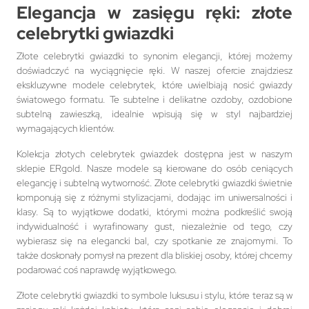
Elegancja w zasięgu ręki: złote
celebrytki gwiazdki
Złote celebrytki gwiazdki to synonim elegancji, której możemy
doświadczyć na wyciągnięcie ręki. W naszej ofercie znajdziesz
ekskluzywne modele celebrytek, które uwielbiają nosić gwiazdy
światowego formatu. Te subtelne i delikatne ozdoby, ozdobione
subtelną zawieszką, idealnie wpisują się w styl najbardziej
wymagających klientów.
Kolekcja złotych celebrytek gwiazdek dostępna jest w naszym
sklepie ERgold. Nasze modele są kierowane do osób ceniących
elegancję i subtelną wytworność. Złote celebrytki gwiazdki świetnie
komponują się z różnymi stylizacjami, dodając im uniwersalności i
klasy. Są to wyjątkowe dodatki, którymi można podkreślić swoją
indywidualność i wyrafinowany gust, niezależnie od tego, czy
wybierasz się na elegancki bal, czy spotkanie ze znajomymi. To
także doskonały pomysł na prezent dla bliskiej osoby, której chcemy
podarować coś naprawdę wyjątkowego.
Złote celebrytki gwiazdki to symbole luksusu i stylu, które teraz są w