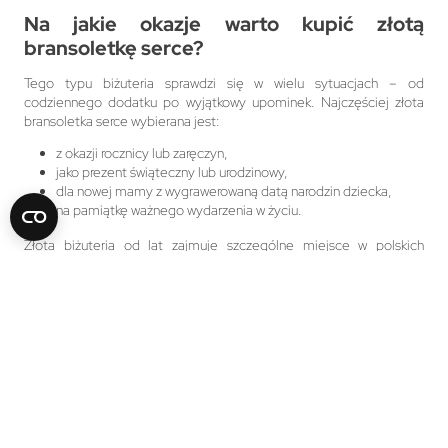
Na jakie okazje warto kupić złotą
bransoletkę serce?
Tego typu biżuteria sprawdzi się w wielu sytuacjach – od
codziennego dodatku po wyjątkowy upominek. Najczęściej złota
bransoletka serce wybierana jest:
z okazji rocznicy lub zaręczyn,
jako prezent świąteczny lub urodzinowy,
dla nowej mamy z wygrawerowaną datą narodzin dziecka,
na pamiątkę ważnego wydarzenia w życiu.
Złota biżuteria od lat zajmuje szczególne miejsce w polskich
domach jako trwała pamiątka i symbol rodzinnych wartości.
Co warto wiedzieć przed zakupem?
Przed zakupem złotej bransoletki zwróć uwagę na kilka istotnych
aspektów:
wybieraj biżuterię oznaczoną próbą 585 – gwarantuje to
autentyczność i trwałość,
sprawdź certyfikat jubilerski i kraj pochodzenia,
upewnij się, że zapięcie jest solidne i wygodne,