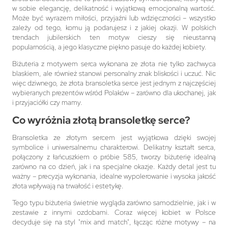
w sobie elegancję, delikatność i wyjątkową emocjonalną wartość.
Może być wyrazem miłości, przyjaźni lub wdzięczności – wszystko
zależy od tego, komu ją podarujesz i z jakiej okazji. W polskich
trendach jubilerskich ten motyw cieszy się nieustanną
popularnością, a jego klasyczne piękno pasuje do każdej kobiety.
Biżuteria z motywem serca wykonana ze złota nie tylko zachwyca
blaskiem, ale również stanowi personalny znak bliskości i uczuć. Nic
więc dziwnego, że złota bransoletka serce jest jednym z najczęściej
wybieranych prezentów wśród Polaków – zarówno dla ukochanej, jak
i przyjaciółki czy mamy.
Co wyróżnia złotą bransoletkę serce?
Bransoletka ze złotym sercem jest wyjątkowa dzięki swojej
symbolice i uniwersalnemu charakterowi. Delikatny kształt serca,
połączony z łańcuszkiem o próbie 585, tworzy biżuterię idealną
zarówno na co dzień, jak i na specjalne okazje. Każdy detal jest tu
ważny – precyzja wykonania, idealne wypolerowanie i wysoka jakość
złota wpływają na trwałość i estetykę.
Tego typu biżuteria świetnie wygląda zarówno samodzielnie, jak i w
zestawie z innymi ozdobami. Coraz więcej kobiet w Polsce
decyduje się na styl "mix and match", łącząc różne motywy – na