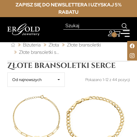
ZAPISZ SIĘ DO NEWSLETTERA I UZYSKAJ 5%
RABATU
0
Biżuteria
Złota
Złote bransoletki
Złote bransoletki serce
Złote bransoletki serce
Od najnowszych
Pokazano 1-12 z 44 pozycji