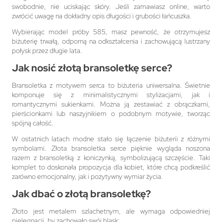
swobodnie, nie uciskając skóry. Jeśli zamawiasz online, warto
zwrócić uwagę na dokładny opis długości i grubości łańcuszka.
Wybierając model próby 585, masz pewność, że otrzymujesz
biżuterię trwałą, odporną na odkształcenia i zachowującą lustrzany
połysk przez długie lata.
Jak nosić złotą bransoletkę serce?
Bransoletka z motywem serca to biżuteria uniwersalna. Świetnie
komponuje się z minimalistycznymi stylizacjami, jak i
romantycznymi sukienkami. Można ją zestawiać z obrączkami,
pierścionkami lub naszyjnikiem o podobnym motywie, tworząc
spójną całość.
W ostatnich latach modne stało się łączenie biżuterii z różnymi
symbolami. Złota bransoletka serce pięknie wygląda noszona
razem z bransoletką z koniczynką, symbolizującą szczęście. Taki
komplet to doskonała propozycja dla kobiet, które chcą podkreślić
zarówno emocjonalny, jak i pozytywny wymiar życia.
Jak dbać o złotą bransoletkę?
Złoto jest metalem szlachetnym, ale wymaga odpowiedniej
pielęgnacji, by zachowało swój blask: