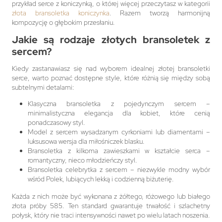
przykład serce z koniczynką, o której więcej przeczytasz w kategorii
złota bransoletka koniczynka
. Razem tworzą harmonijną
kompozycję o głębokim przesłaniu.
Jakie są rodzaje złotych bransoletek z
sercem?
Kiedy zastanawiasz się nad wyborem idealnej złotej bransoletki
serce, warto poznać dostępne style, które różnią się między sobą
subtelnymi detalami:
Klasyczna bransoletka z pojedynczym sercem –
minimalistyczna elegancja dla kobiet, które cenią
ponadczasowy styl.
Model z sercem wysadzanym cyrkoniami lub diamentami –
luksusowa wersja dla miłośniczek blasku.
Bransoletka z kilkoma zawieszkami w kształcie serca –
romantyczny, nieco młodzieńczy styl.
Bransoletka celebrytka z sercem – niezwykle modny wybór
wśród Polek, lubiących lekką i codzienną biżuterię.
Każda z nich może być wykonana z żółtego, różowego lub białego
złota próby 585. Ten standard gwarantuje trwałość i szlachetny
połysk, który nie traci intensywności nawet po wielu latach noszenia.