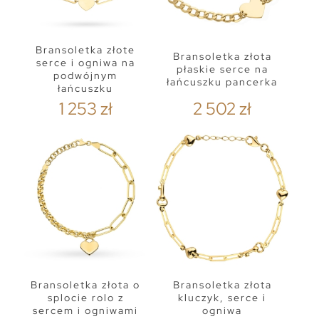
Bransoletka złote
Bransoletka złota
serce i ogniwa na
płaskie serce na
podwójnym
łańcuszku pancerka
łańcuszku
1 253 zł
2 502 zł
Bransoletka złota o
Bransoletka złota
splocie rolo z
kluczyk, serce i
sercem i ogniwami
ogniwa