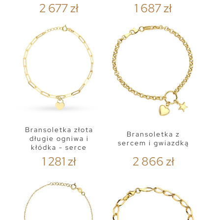
2 677 zł
1 687 zł
Bransoletka złota
Bransoletka z
długie ogniwa i
sercem i gwiazdką
kłódka - serce
1 281 zł
2 866 zł