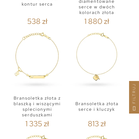
diamentowane
kontur serca
serce w dwóch
kolorach złota
538 zł
1 880 zł
FILTRUJ
Bransoletka złota z
blaszką i wiszącymi
Bransoletka złota
splecionymi
serce i kluczyk
serduszkami
1 335 zł
813 zł