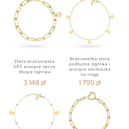
Bransoletka złota
Złota bransoletka
podłużne ogniwa i
585 wiszące serce
wiszące serduszka
długie ogniwa
na nogę
3 148 zł
1 795 zł