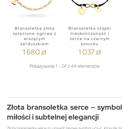
Bransoletka złota
Bransoletka stópki
splecione ogniwa z
nieskończoność i
wiszącym
serce na czarnym
serduszkiem
sznurku
1 680 zł
1 037 zł
Pokazywanie 1 - 24 z 44 elementów
Złota bransoletka serce – symbol
miłości i subtelnej elegancji
Złota bransoletka serce to ponadczasowy symbol uczuć, który łączy