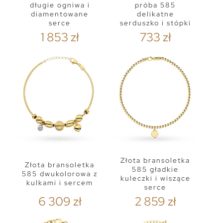
długie ogniwa i
próba 585
diamentowane
delikatne
serce
serduszko i stópki
1 853 zł
733 zł
Złota bransoletka
Złota bransoletka
585 gładkie
585 dwukolorowa z
kuleczki i wiszące
kulkami i sercem
serce
6 309 zł
2 859 zł