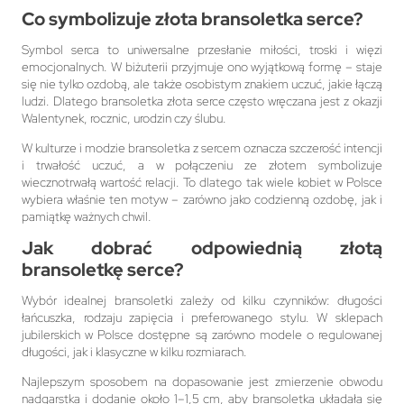
Co symbolizuje złota bransoletka serce?
Symbol serca to uniwersalne przesłanie miłości, troski i więzi
emocjonalnych. W biżuterii przyjmuje ono wyjątkową formę – staje
się nie tylko ozdobą, ale także osobistym znakiem uczuć, jakie łączą
ludzi. Dlatego bransoletka złota serce często wręczana jest z okazji
Walentynek, rocznic, urodzin czy ślubu.
W kulturze i modzie bransoletka z sercem oznacza szczerość intencji
i trwałość uczuć, a w połączeniu ze złotem symbolizuje
wiecznotrwałą wartość relacji. To dlatego tak wiele kobiet w Polsce
wybiera właśnie ten motyw – zarówno jako codzienną ozdobę, jak i
pamiątkę ważnych chwil.
Jak dobrać odpowiednią złotą
bransoletkę serce?
Wybór idealnej bransoletki zależy od kilku czynników: długości
łańcuszka, rodzaju zapięcia i preferowanego stylu. W sklepach
jubilerskich w Polsce dostępne są zarówno modele o regulowanej
długości, jak i klasyczne w kilku rozmiarach.
Najlepszym sposobem na dopasowanie jest zmierzenie obwodu
nadgarstka i dodanie około 1–1,5 cm, aby bransoletka układała się