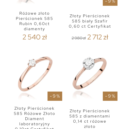
- 9 %
Różowe złoto
Złoty Pierścionek
Pierścionek 585
585 biały Szafir
Rubin 0,60ct
0,60 ct Certyfikat
diamenty
2 540 zł
2 712 zł
2 980 zł
- 9 %
- 9 %
Złoty Pierścionek
Złoty Pierścionek
585 Różowe Złoto
585 z diamentami
Diament
0,14 ct różowe
laboratoryjny
złoto