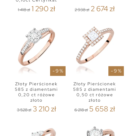
0,10ct Certyfikat
1 290 zł
2 674 zł
1 418 zł
2 938 zł
- 9 %
- 9 %
Złoty Pierścionek
Złoty Pierścionek
585 z diamentami
585 z diamentami
0,20 ct różowe
0,50 ct różowe
złoto
złoto
3 210 zł
5 658 zł
3 528 zł
6 218 zł