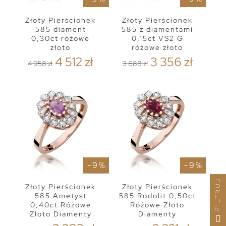
Złoty Pierścionek
Złoty Pierścionek
585 diament
585 z diamentami
0,30ct różowe
0,15ct VS2 G
złoto
różowe złoto
4 512 zł
3 356 zł
4 958 zł
3 688 zł
- 9 %
- 9 %
FILTRUJ
Złoty Pierścionek
Złoty Pierścionek
585 Ametyst
585 Rodolit 0,50ct
0,40ct Różowe
Różowe Złoto
Złoto Diamenty
Diamenty