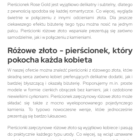
Pierścionek Rose Gold jest wyjątkowo delikatny i subtelny, dlatego
z pewnością spodoba się każdej romantyczce. Co więcej, wygląda
świetnie w połączeniu z innymi odcieniami złota. Dla jeszcze
ciekawszego efektu biżuterię tego typu można nosić na jednym
palcu. Pierścionki różowe złoto wspaniale prezentują się zarówno
samodzielnie, jak i w połączeniu z kamieniami.
Różowe złoto - pierścionek, który
pokocha każda kobieta
W naszej ofercie można znaleźć pierścionki z różowego złota, które
skradną serca zarówno kobiet preferujących delikatne dodatki, jak i
bardziej błyszczącą i okazałą biżuterię. Proponujemy m.in. proste
modele w formie cienkich obrączek bez kamieni, jak i ozdobione
niewielkimi cyrkoniami. Pierścionek zaręczynowy różowe złoto może
składać się także z mocno wyeksponowanego pojedynczego
kamienia. To typowo nowoczesne wersje, które jednocześnie
prezentują się bardzo luksusowo.
Pierścionki zaręczynowe różowe złoto są wyjątkowo kobiece i pasują
do praktycznie każdego typu urody. Co więcej, są wciąż uznawane