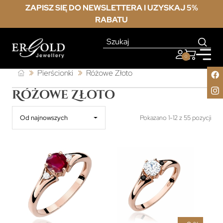
ZAPISZ SIĘ DO NEWSLETTERA I UZYSKAJ 5%
RABATU
0
Pierścionki
Różowe Złoto
Różowe Złoto
Od najnowszych
Pokazano 1-12 z 55 pozycji