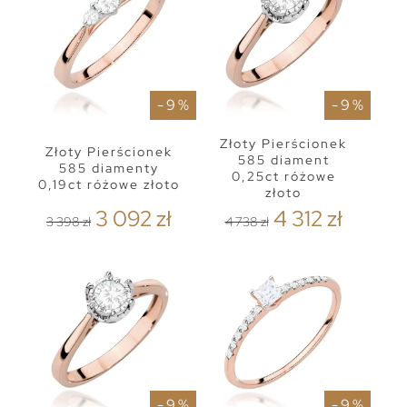
- 9 %
- 9 %
Złoty Pierścionek
Złoty Pierścionek
585 diament
585 diamenty
0,25ct różowe
0,19ct różowe złoto
złoto
3 092 zł
4 312 zł
3 398 zł
4 738 zł
- 9 %
- 9 %