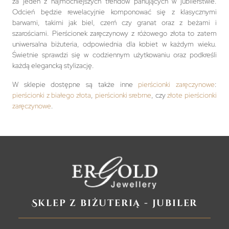
za jeden z najmocniejszych trendów panujących w jubilerstwie.
Odcień będzie rewelacyjnie komponować się z klasycznymi
barwami, takimi jak biel, czerń czy granat oraz z beżami i
szarościami. Pierścionek zaręczynowy z różowego złota to zatem
uniwersalna biżuteria, odpowiednia dla kobiet w każdym wieku.
Świetnie sprawdzi się w codziennym użytkowaniu oraz podkreśli
każdą elegancką stylizację.
W sklepie dostępne są także inne
pierścionki zaręczynowe
:
pierścionki z białego złota
,
pierścionki srebrne
, czy
złote pierścionki
zaręczynowe
.
Sklep z biżuterią - jubiler