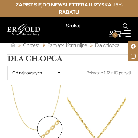
ZAPISZ SIĘ DO NEWSLETTERA I UZYSKAJ 5%
RABATU
0
Chrzest
Pamiątki Komunijne
Dla chłopca
Dla chłopca
Od najnowszych
Pokazano 1-12 z 110 pozycji