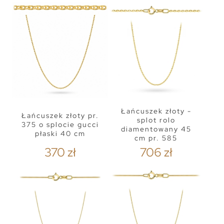
Łańcuszek złoty -
Łańcuszek złoty pr.
splot rolo
375 o splocie gucci
diamentowany 45
płaski 40 cm
cm pr. 585
370 zł
706 zł