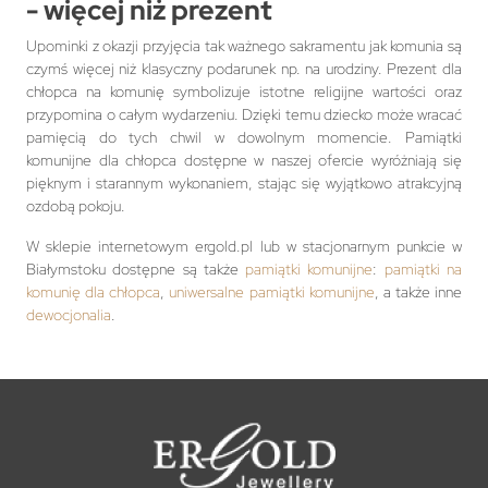
- więcej niż prezent
Upominki z okazji przyjęcia tak ważnego sakramentu jak komunia są
czymś więcej niż klasyczny podarunek np. na urodziny. Prezent dla
chłopca na komunię symbolizuje istotne religijne wartości oraz
przypomina o całym wydarzeniu. Dzięki temu dziecko może wracać
pamięcią do tych chwil w dowolnym momencie. Pamiątki
komunijne dla chłopca dostępne w naszej ofercie wyróżniają się
pięknym i starannym wykonaniem, stając się wyjątkowo atrakcyjną
ozdobą pokoju.
W sklepie internetowym ergold.pl lub w stacjonarnym punkcie w
Białymstoku dostępne są także
pamiątki komunijne
:
pamiątki na
komunię dla chłopca
,
uniwersalne pamiątki komunijne
, a także inne
dewocjonalia
.