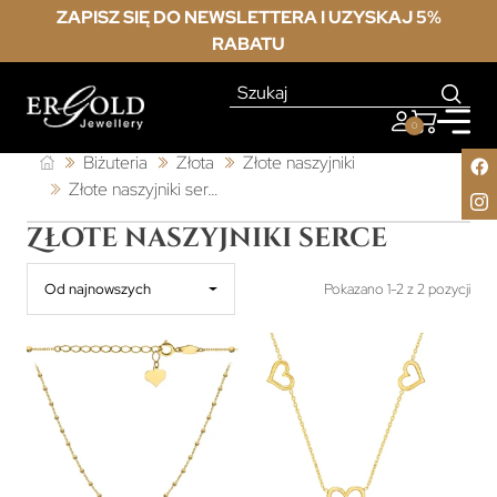
ZAPISZ SIĘ DO NEWSLETTERA I UZYSKAJ 5%
RABATU
0
Biżuteria
Złota
Złote naszyjniki
Złote naszyjniki serce
Złote naszyjniki serce
Od najnowszych
Pokazano 1-2 z 2 pozycji