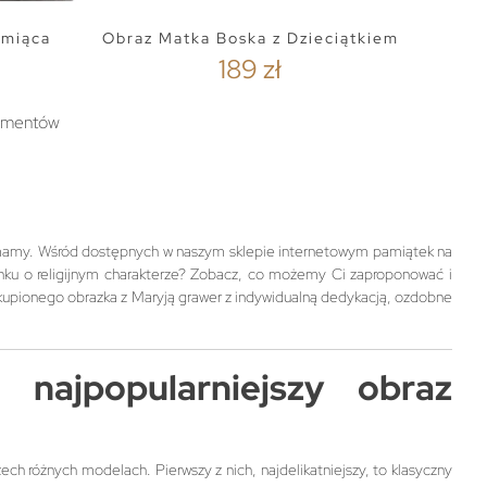
rmiąca
Obraz Matka Boska z Dzieciątkiem
189 zł
lementów
 mamy. Wśród dostępnych w naszym sklepie internetowym pamiątek na
minku o religijnym charakterze? Zobacz, co możemy Ci zaproponować i
zakupionego obrazka z Maryją grawer z indywidualną dedykacją, ozdobne
najpopularniejszy obraz
ch różnych modelach. Pierwszy z nich, najdelikatniejszy, to klasyczny