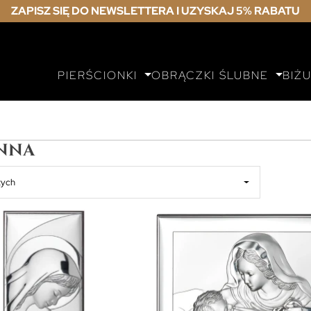
ZAPISZ SIĘ DO NEWSLETTERA I UZYSKAJ 5% RABATU
PIERŚCIONKI
OBRĄCZKI ŚLUBNE
BIŻ
nna
zych