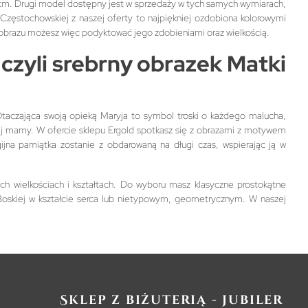
 cm. Drugi model dostępny jest w sprzedaży w tych samych wymiarach,
Częstochowskiej z naszej oferty to najpiękniej ozdobiona kolorowymi
obrazu możesz więc podyktować jego zdobieniami oraz wielkością.
czyli srebrny obrazek Matki
taczająca swoją opieką Maryja to symbol troski o każdego malucha,
ej mamy. W ofercie sklepu Ergold spotkasz się z obrazami z motywem
igijna pamiątka zostanie z obdarowaną na długi czas, wspierając ją w
ch wielkościach i kształtach. Do wyboru masz klasyczne prostokątne
Boskiej w kształcie serca lub nietypowym, geometrycznym. W naszej
Sklep z biżuterią - jubiler