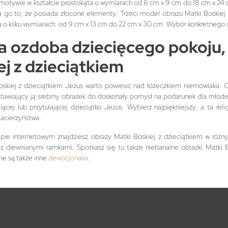
motywie w kształcie prostokąta o wymiarach od 6 cm x 9 cm do 18 cm x 24
a go to, że posiada złocone elementy. Trzeci model obrazu Matki Boskiej 
 o kilku wymiarach: od 9 cm x 13 cm do 22 cm x 30 cm. Wybór konkretnego 
a ozdoba dziecięcego pokoju, 
ej z dzieciątkiem
skiej z dzieciątkiem Jezus warto powiesić nad łóżeczkiem niemowlaka. O
tawiający ją srebrny obrazek do doskonały pomysł na podarunek dla młod
cej lub przytulającej dzieciątko Jezus. Wybierz najpiękniejszy, a ta rel
acierzyństwa.
ie internetowym znajdziesz obrazy Matki Boskiej z dzieciątkiem w różny
z drewnianymi ramkami. Spotkasz się tu także niebanalne obrazki Matki 
ne są także inne
dewocjonalia
.