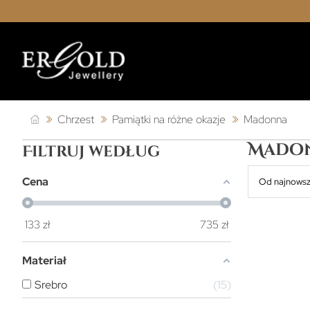
Chrzest
Pamiątki na różne okazje
Madonna
Mado
Filtruj według
Cena
Od najnows
133
zł
735
zł
Materiał
Srebro
15