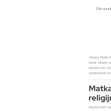
Obraze
Obrazy Matki 
różne okazje o
wybierz ten, k
opakowanie oraz
Matk
religi
Asortyment nas