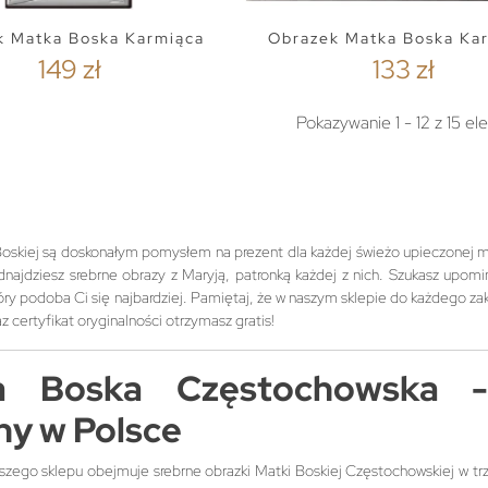
k Matka Boska Karmiąca
Obrazek Matka Boska Ka
149 zł
133 zł
Pokazywanie 1 - 12 z 15 e
Boskiej są doskonałym pomysłem na prezent dla każdej świeżo upieczonej
dnajdziesz srebrne obrazy z Maryją, patronką każdej z nich. Szukasz upo
tóry podoba Ci się najbardziej. Pamiętaj, że w naszym sklepie do każdego 
 certyfikat oryginalności otrzymasz gratis!
a Boska Częstochowska - 
jny w Polsce
zego sklepu obejmuje srebrne obrazki Matki Boskiej Częstochowskiej w trze