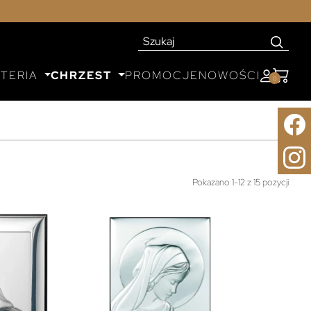
UTERIA
CHRZEST
PROMOCJE
NOWOŚCI
0
Pokazano 1-12 z 15 pozycji