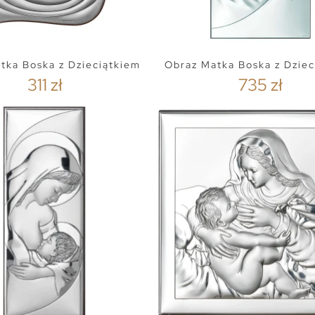
tka Boska z Dzieciątkiem
Obraz Matka Boska z Dziec
311 zł
735 zł