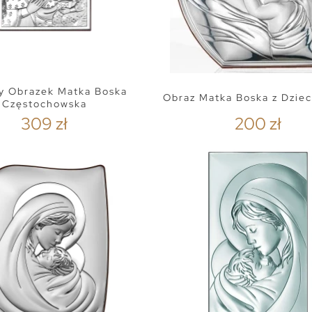
y Obrazek Matka Boska
Obraz Matka Boska z Dziec
Częstochowska
309 zł
200 zł