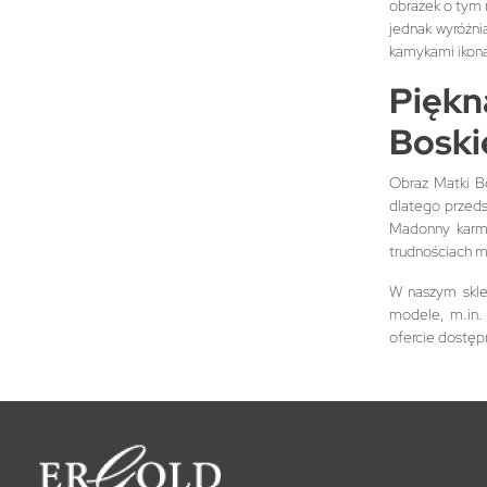
obrazek o tym 
jednak wyróżni
kamykami ikona
Piękn
Boski
Obraz Matki Bo
dlatego przeds
Madonny karmią
trudnościach m
W naszym sklep
modele, m.in. 
ofercie dostęp