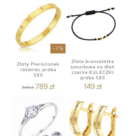
- 7 %
Złota bransoletka
Złoty Pierścionek
sznurkowa na dłoń
różaniec próba
czarna KULECZKI
585
próba 585
789 zł
149 zł
849 zł