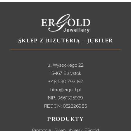
Sklep z biżuterią - jubiler
ul. Wysockiego 22
15-167 Białystok
+48 530 793 192
biuro@ergold.pl
NIP: 9661395939
REGON: 052226985
Produkty
Promocje | Sklep jubilerski ERgold