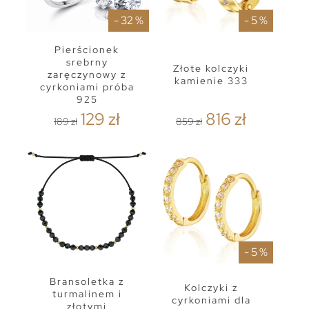
- 32 %
- 5 %
Pierścionek
srebrny
Złote kolczyki
zaręczynowy z
kamienie 333
cyrkoniami próba
925
129 zł
816 zł
189 zł
859 zł
- 5 %
Bransoletka z
Kolczyki z
turmalinem i
cyrkoniami dla
złotymi