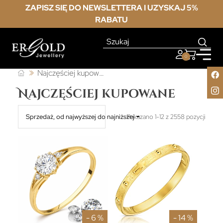
ZAPISZ SIĘ DO NEWSLETTERA I UZYSKAJ 5%
RABATU
0
Najczęściej kupowane
Najczęściej kupowane
Sprzedaż, od najwyższej do najniższej
Pokazano 1-12 z 2558 pozycji
- 6 %
- 14 %