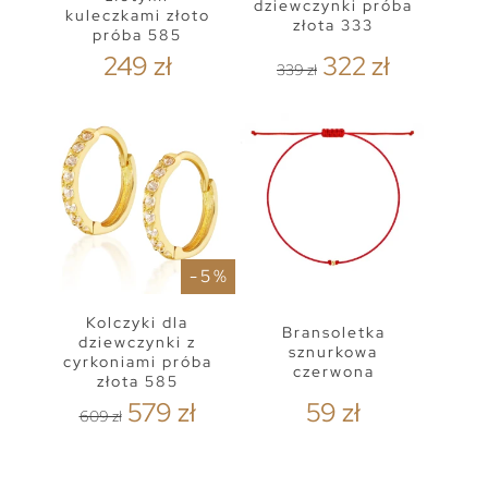
dziewczynki próba
kuleczkami złoto
złota 333
próba 585
249 zł
322 zł
339 zł
- 5 %
Kolczyki dla
Bransoletka
dziewczynki z
sznurkowa
cyrkoniami próba
czerwona
złota 585
579 zł
59 zł
609 zł