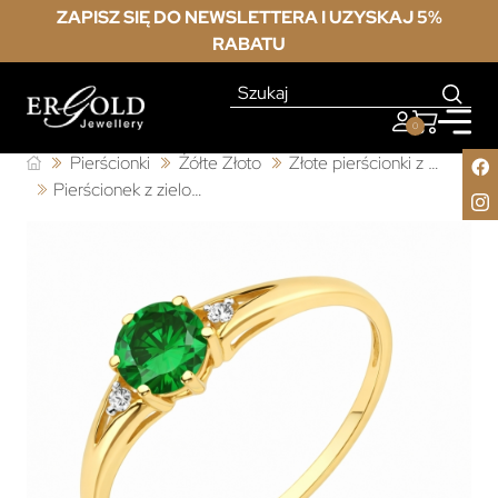
ZAPISZ SIĘ DO NEWSLETTERA I UZYSKAJ 5%
RABATU
0
Pierścionki
Żółte Złoto
Złote pierścionki z cyrkonią
Pierścionek z zielonym kamieniem 585