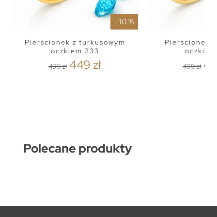
- 10 %
Pierścionek z turkusowym
Pierścionek 
oczkiem 333
oczkiem
449 zł
44
499 zł
499 zł
Polecane produkty