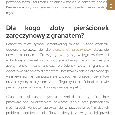
pewnego rodzaju talizmanu, chroniąc właścicielkę przed złą energią.
Kamień ma przynosić sukces oraz wpływać pozytywnie na nastrój i
myśli.
Dla kogo złoty pierścionek
zaręczynowy z granatem?
Granat to także symbol romantycznej miłości. Z tego względu,
doskonale sprawdzi się jako
pierścionek zaręczynowy
, stając się
dowodem oddania. Co więcej, wierzy się w jego właściwości
wzbudzające namiętność i budujące intymny nastrój. W naszym
asortymencie można znaleźć pierścionek złoty z granatem,
dodatkowo ozdobiony diamentami. Intensywny odcień czerwonego
wina rewelacyjnie komponuje się z chłodnym blaskiem brylantów
oraz klasycznym pięknem złota. Tego typu pierścionki ciekawie
prezentują się na każdej dłoni i wyróżniają na palcu.
Granat to doskonały pomysł na prezent dla kobiety, która chce
pracować nad zwiększeniem pewności siebie oraz pokonaniem
nieśmiałości. Ponadto, sprawdzi się w przypadku pań mających
problem z podjęciem określonych decyzji, z uwagi na lęk przed