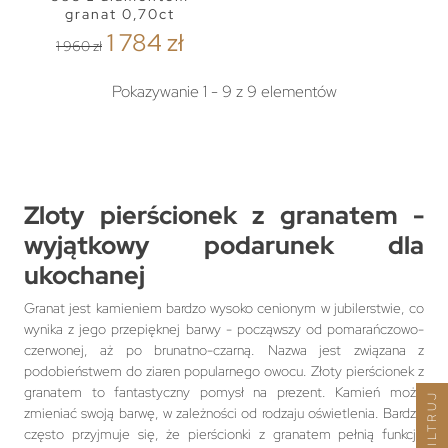
granat 0,70ct
1 784 zł
1 960 zł
Pokazywanie 1 - 9 z 9 elementów
Zloty pierścionek z granatem -
wyjątkowy podarunek dla
ukochanej
Granat jest kamieniem bardzo wysoko cenionym w jubilerstwie, co
wynika z jego przepięknej barwy - począwszy od pomarańczowo-
czerwonej, aż po brunatno-czarną. Nazwa jest związana z
podobieństwem do ziaren popularnego owocu. Złoty pierścionek z
granatem to fantastyczny pomysł na prezent. Kamień może
FILTRUJ
zmieniać swoją barwę, w zależności od rodzaju oświetlenia. Bardzo
często przyjmuje się, że pierścionki z granatem pełnią funkcję