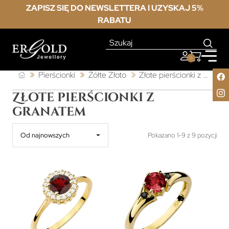
ZAPISZ SIĘ DO NEWSLETTERA I UZYSKAJ 5%
RABATU
0
Pierścionki
Żółte Złoto
Złote pierścionki z granatem
Złote pierścionki z
granatem
Od najnowszych
Pokazano 1-9 z 9 pozycji