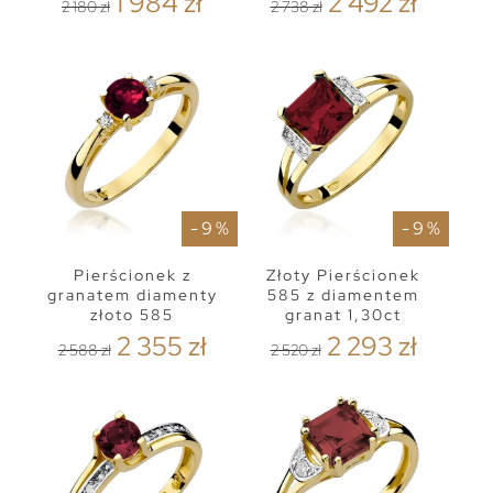
1 984 zł
2 492 zł
2 180 zł
2 738 zł
- 9 %
- 9 %
Pierścionek z
Złoty Pierścionek
granatem diamenty
585 z diamentem
złoto 585
granat 1,30ct
2 355 zł
2 293 zł
2 588 zł
2 520 zł