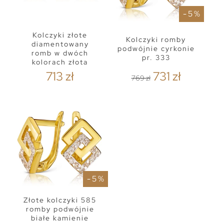
- 5 %
Kolczyki złote
Kolczyki romby
diamentowany
podwójnie cyrkonie
romb w dwóch
pr. 333
kolorach złota
713 zł
731 zł
769 zł
- 5 %
Złote kolczyki 585
romby podwójnie
białe kamienie