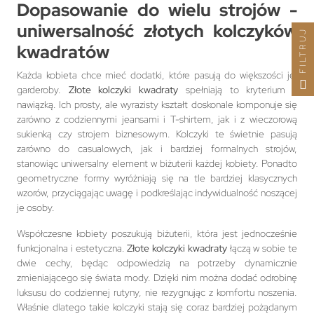
Dopasowanie do wielu strojów -
uniwersalność złotych kolczyków
FILTRUJ
kwadratów
Każda kobieta chce mieć dodatki, które pasują do większości jej
garderoby.
Złote kolczyki kwadraty
spełniają to kryterium z
nawiązką. Ich prosty, ale wyrazisty kształt doskonale komponuje się
zarówno z codziennymi jeansami i T-shirtem, jak i z wieczorową
sukienką czy strojem biznesowym. Kolczyki te świetnie pasują
zarówno do casualowych, jak i bardziej formalnych strojów,
stanowiąc uniwersalny element w biżuterii każdej kobiety. Ponadto
geometryczne formy wyróżniają się na tle bardziej klasycznych
wzorów, przyciągając uwagę i podkreślając indywidualność noszącej
je osoby.
Współczesne kobiety poszukują biżuterii, która jest jednocześnie
funkcjonalna i estetyczna.
Złote kolczyki kwadraty
łączą w sobie te
dwie cechy, będąc odpowiedzią na potrzeby dynamicznie
zmieniającego się świata mody. Dzięki nim można dodać odrobinę
luksusu do codziennej rutyny, nie rezygnując z komfortu noszenia.
Właśnie dlatego takie kolczyki stają się coraz bardziej pożądanym