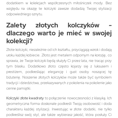
dodatkiem w kolekcjach współczesnych miłośniczek mody. Bez
względu na okazję te kolczyki zawsze dodadzą Twojej stylizacji
odpowiedniego sznytu.
Zalety złotych kolczyków -
dlaczego warto je mieć w swojej
kolekcji?
Złote kolczyki, niezależnie od ich kształtu, przyciągają wzrok i dodają
uroku każdej kobiecie. Złoto jest metalem odpornym na korozję, co
sprawia, że Twoje kolczyki będą służyły Ci przez lata, nie tracąc przy
tym blasku. Dodatkowo złoto często kojarzy się z luksusem i
prestiżem, podkreślając elegancję i gust osoby noszącej tę
biżuterię. Noszenie złotych kolczyków może także być symbolem
tradycji i dziedzictwa, przekazywanych z pokolenia na pokolenie jako
cenne pamiątki.
Kolczyki złote kwadraty
to połączenie nowoczesności z klasyką. Ich
geometryczna forma doskonale podkreśli Twoją osobowość i doda
charakteru każdej stylizacji. Inwestując w złote dodatki, nie tylko
podkreślisz swój styl, ale także wybierasz jakość, która posłuży Ci