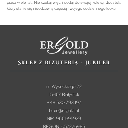
przez wiele lat. Nie czekaj więc i dodaj do swojej kolekcji dodatek,
który stanie się nieodzowną częścią Twojego codziennego looku.
Sklep z biżuterią - jubiler
ul. Wysockiego 22
15-167 Białystok
+48 530 793 192
biuro@ergold.pl
NIP: 9661395939
REGON: 052226985