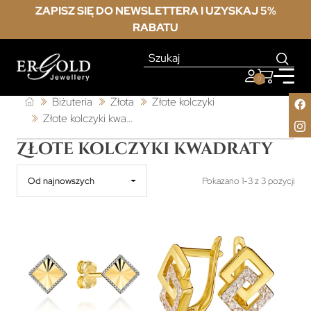
ZAPISZ SIĘ DO NEWSLETTERA I UZYSKAJ 5%
RABATU
0
Biżuteria
Złota
Złote kolczyki
Złote kolczyki kwadraty
Złote kolczyki kwadraty
Od najnowszych
Pokazano 1-3 z 3 pozycji