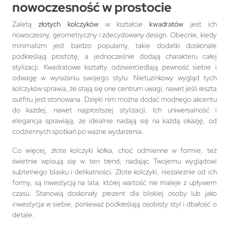
nowoczesność w prostocie
Zaletą
złotych kolczyków
w kształcie
kwadratów
jest ich
nowoczesny, geometryczny i zdecydowany design. Obecnie, kiedy
minimalizm jest bardzo popularny, takie dodatki doskonale
podkreślają prostotę, a jednocześnie dodają charakteru całej
stylizacji. Kwadratowe kształty odzwierciedlają pewność siebie i
odwagę w wyrażaniu swojego stylu. Nietuzinkowy wygląd tych
kolczyków sprawia, że stają się one centrum uwagi, nawet jeśli reszta
outfitu jest stonowana. Dzięki nim można dodać modnego akcentu
do każdej, nawet najprostszej stylizacji. Ich uniwersalność i
elegancja sprawiają, że idealnie nadają się na każdą okazję, od
codziennych spotkań po ważne wydarzenia.
Co więcej, złote kolczyki kółka, choć odmienne w formie, też
świetnie wpisują się w ten trend, nadając Twojemu wyglądowi
subtelnego blasku i delikatności. Złote kolczyki, niezależnie od ich
formy, są inwestycją na lata, której wartość nie maleje z upływem
czasu. Stanowią doskonały prezent dla bliskiej osoby lub jako
inwestycja w siebie, ponieważ podkreślają osobisty styl i dbałość o
detale.