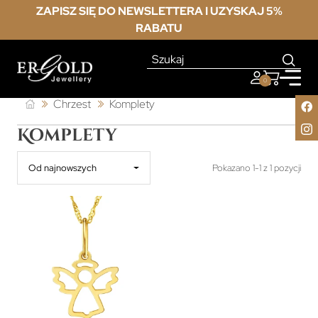
ZAPISZ SIĘ DO NEWSLETTERA I UZYSKAJ 5%
RABATU
0
Chrzest
Komplety
Komplety
Od najnowszych
Pokazano 1-1 z 1 pozycji