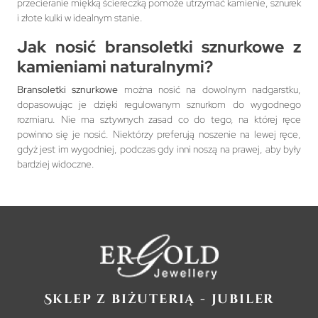
przecieranie miękką ściereczką pomoże utrzymać kamienie, sznurek
i złote kulki w idealnym stanie.
Jak nosić
bransoletki sznurkowe z
kamieniami naturalnymi
?
Bransoletki sznurkowe
można nosić na dowolnym nadgarstku,
dopasowując je dzięki regulowanym sznurkom do wygodnego
rozmiaru. Nie ma sztywnych zasad co do tego, na której ręce
powinno się je nosić. Niektórzy preferują noszenie na lewej ręce,
gdyż jest im wygodniej, podczas gdy inni noszą na prawej, aby były
bardziej widoczne.
Sklep z biżuterią - jubiler