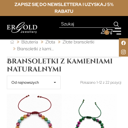
ZAPISZ SIĘ DO NEWSLETTERA I UZYSKAJ 5%
RABATU
0
Biżuteria
Złota
Złote bransoletki
Bransoletki z kamieniami naturalnymi
Bransoletki z kamieniami
naturalnymi
Od najnowszych
Pokazano 1-12 z 22 pozycji