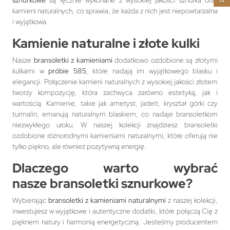
sznurkowe
są ręcznie wykonane z wysokiej jakości sznurka oraz
kamieni naturalnych, co sprawia, że każda z nich jest niepowtarzalna
i wyjątkowa.
Kamienie naturalne
i złote kulki
Nasze
bransoletki z kamieniami
dodatkowo ozdobione są złotymi
kulkami w
próbie 585
, które nadają im wyjątkowego blasku i
elegancji. Połączenie kamieni naturalnych z wysokiej jakości złotem
tworzy kompozycję, która zachwyca zarówno estetyką, jak i
wartością. Kamienie, takie jak ametyst, jadeit, kryształ górki czy
turmalin, emanują naturalnym blaskiem, co nadaje bransoletkom
niezwykłego uroku. W naszej kolekcji znajdziesz bransoletki
ozdobione różnorodnymi kamieniami naturalnymi, które oferują nie
tylko piękno, ale również pozytywną energię.
Dlaczego warto wybrać
nasze
bransoletki sznurkowe
?
Wybierając
bransoletki z kamieniami naturalnymi
z naszej kolekcji,
inwestujesz w wyjątkowe i autentyczne dodatki, które połączą Cię z
pięknem natury i harmonią energetyczną. Jesteśmy producentem