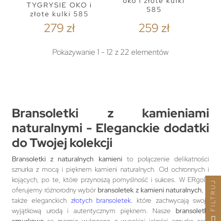
oko i złote kulki
TYGRYSIE OKO i
585
złote kulki 585
279 zł
259 zł
Pokazywanie 1 - 12 z 22 elementów
Bransoletki z kamieniami
naturalnymi
- Eleganckie dodatki
do Twojej kolekcji
Bransoletki z naturalnych kamieni
to połączenie delikatności
sznurka z mocą i pięknem kamieni naturalnych. Od ochronnych i
kojących, po te, które przynoszą pomyślność i sukces. W ERgold
FILTRUJ
oferujemy różnorodny wybór
bransoletek z kamieni naturalnych
, a
także eleganckich
złotych bransoletek.
które zachwycają swoją
wyjątkową urodą i autentycznym pięknem. Nasze
bransoletki