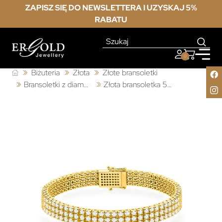
ZAPISZ SIĘ DO NEWSLETTERA I UZYSKAJ 5%
RABATU
0
Biżuteria
Złota
Złote bransoletki
Bransoletki z diamentami laboratoryjnymi
Złota bransoletka 585 z diamentami laboratoryjnymi 4,44ct VS2 F