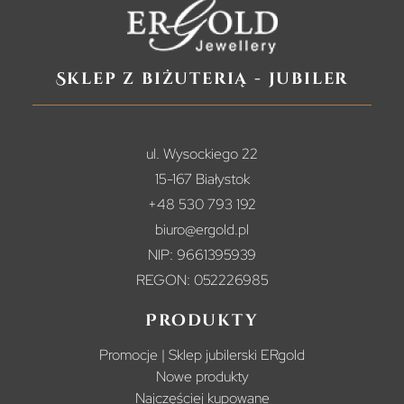
Sklep z biżuterią - jubiler
ul. Wysockiego 22
15-167 Białystok
+48 530 793 192
biuro@ergold.pl
NIP: 9661395939
REGON: 052226985
Produkty
Promocje | Sklep jubilerski ERgold
Nowe produkty
Najczęściej kupowane