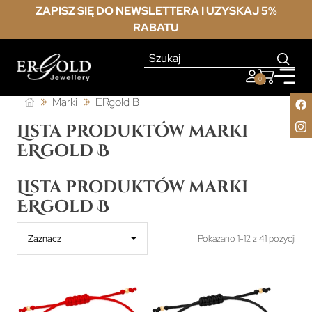
ZAPISZ SIĘ DO NEWSLETTERA I UZYSKAJ 5%
RABATU
0
Marki
ERgold B
Lista produktów marki
ERgold B
Lista produktów marki
ERgold B
Zaznacz
Pokazano 1-12 z 41 pozycji