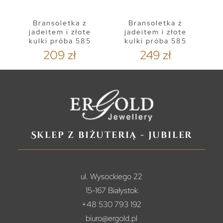
Bransoletka z
Bransoletka z
jadeitem i złote
jadeitem i złote
kulki próba 585
kulki próba 585
209 zł
249 zł
Sklep z biżuterią - jubiler
ul. Wysockiego 22
15-167 Białystok
+48 530 793 192
biuro@ergold.pl