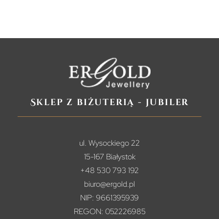
Sklep z biżuterią - jubiler
ul. Wysockiego 22
15-167 Białystok
+48 530 793 192
biuro@ergold.pl
NIP: 9661395939
REGON: 052226985