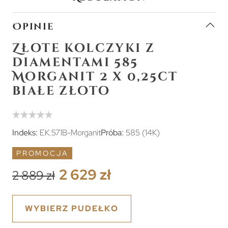
Opinie
Złote kolczyki z
diamentami 585
Morganit 2 x 0,25ct
białe złoto
Indeks:
EK.571B-Morganit
Próba:
585 (14K)
PROMOCJA
2 629 zł
2 889 zł
WYBIERZ PUDEŁKO