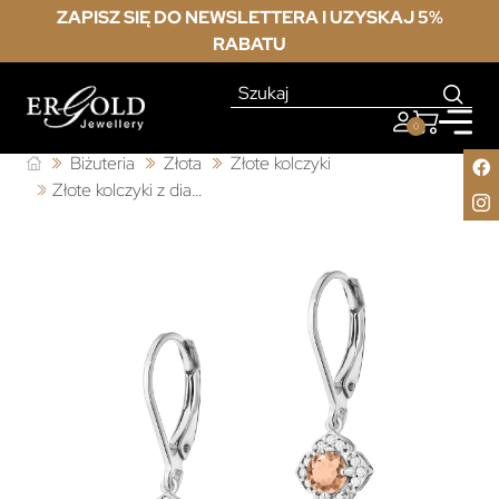
ZAPISZ SIĘ DO NEWSLETTERA I UZYSKAJ 5%
RABATU
0
Biżuteria
Złota
Złote kolczyki
Złote kolczyki z diamentami 585 Morganit 2 x 0,25ct białe złoto