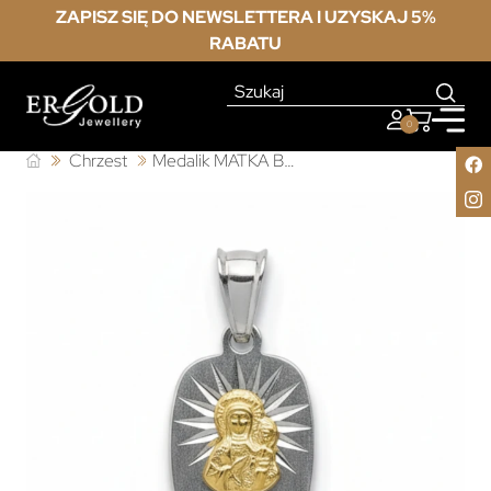
ZAPISZ SIĘ DO NEWSLETTERA I UZYSKAJ 5%
RABATU
0
Chrzest
Medalik MATKA BOSKA dwa kolory próba 925 Komunia Chrzest