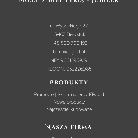
Sklep z biżuterią - jubiler
ul. Wysockiego 22
15-167 Białystok
+48 530 793 192
biuro@ergold.pl
NIP: 9661395939
REGON: 052226985
Produkty
Promocje | Sklep jubilerski ERgold
Nowe produkty
Najczęściej kupowane
Nasza firma