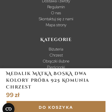
Dostawa i zwroty
Regulamin
O nas
Skontaktuj się z nami
Mapa strony
Kategorie
Biżuteria
Chrzest
Obrączki ślubne
Pierścionki
Medalik MATKA BOSKA dwa
kolory próba 925 Komunia
Chrzest
99 zł
© 2024 www.ergold.pl Wszelkie prawa zastrzeżone.
Łatwe zakupy dzięki:
DO KOSZYKA