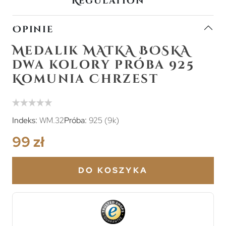
Regulation
Opinie
Medalik MATKA BOSKA
dwa kolory próba 925
Komunia Chrzest
Indeks:
WM.32
Próba:
925 (9k)
99 zł
DO KOSZYKA