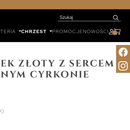
UTERIA
CHRZEST
PROMOCJE
NOWOŚCI
0
ek złoty z sercem
anym cyrkonie
K)