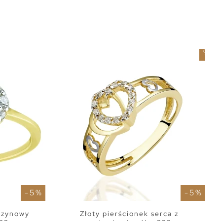
-
5
%
- 5 %
- 5 %
ęczynowy
Złoty pierścionek serca z