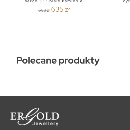
serce 333 białe kamienie
cy
635 zł
668 zł
Polecane produkty