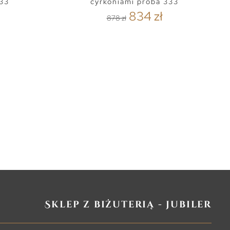
333
cyrkoniami próba 333
834 zł
878 zł
Sklep z biżuterią - jubiler