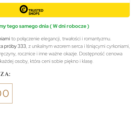
y tego samego dnia ( W dni robocze )
niami
to połączenie elegancji, trwałości i romantyzmu.
ta próby 333
, z unikalnym wzorem serca i lśniącymi cyrkoniami,
ęczyny, rocznice i inne ważne okazje. Dostępność cenowa
ażdej osoby, która ceni sobie piękno i klasę.
za:
00