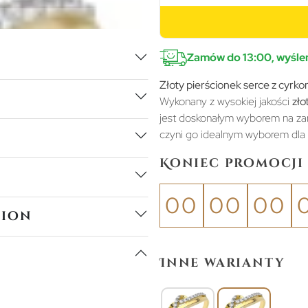
Zamów do 13:00, wyślem
Złoty pierścionek serce z cyrko
Wykonany z wysokiej jakości
zło
jest doskonałym wyborem na zar
czyni go idealnym wyborem dla k
Koniec promocji 
00
00
00
tion
Inne warianty