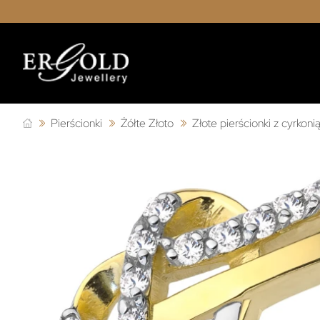
Pierścionki
Żółte Złoto
Złote pierścionki z cyrkoni