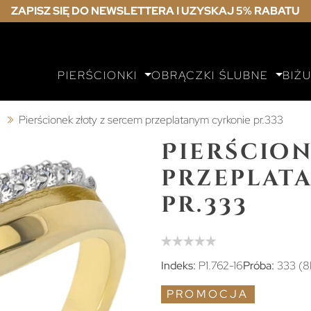
ZAPISZ SIĘ DO NEWSLETTERA I UZYSKAJ 5% RABATU
PIERŚCIONKI
OBRĄCZKI ŚLUBNE
BIŻ
ą
Pierścionek złoty z sercem przeplatanym cyrkonie pr.333
Pierścion
przeplat
pr.333
Indeks:
P1.762-16
Próba:
333 (8
PROMOCJA