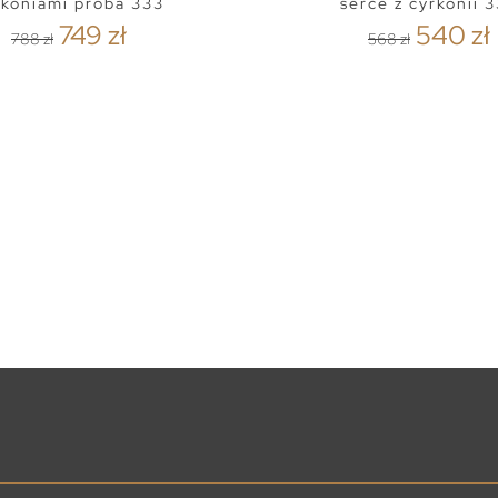
rkoniami próba 333
serce z cyrkonii 
749 zł
540 zł
788 zł
568 zł