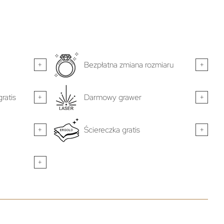
+
Bezpłatna zmiana rozmiaru
+
ratis
+
Darmowy grawer
+
+
Ściereczka gratis
+
+