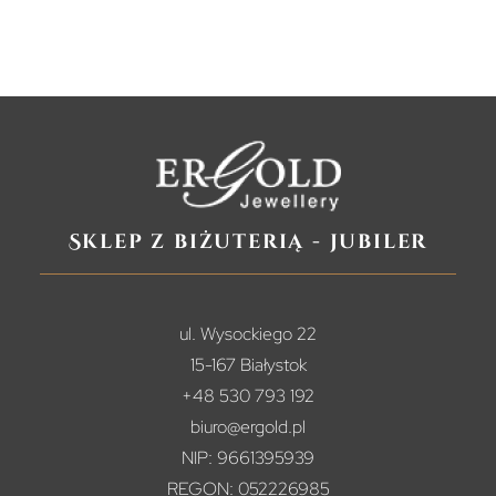
Sklep z biżuterią - jubiler
ul. Wysockiego 22
15-167 Białystok
+48 530 793 192
biuro@ergold.pl
NIP: 9661395939
REGON: 052226985