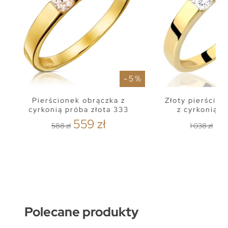
- 5 %
Pierścionek obrączka z
Złoty pierścio
cyrkonią próba złota 333
z cyrkonią 
559 zł
98
588 zł
1 038 zł
Polecane produkty