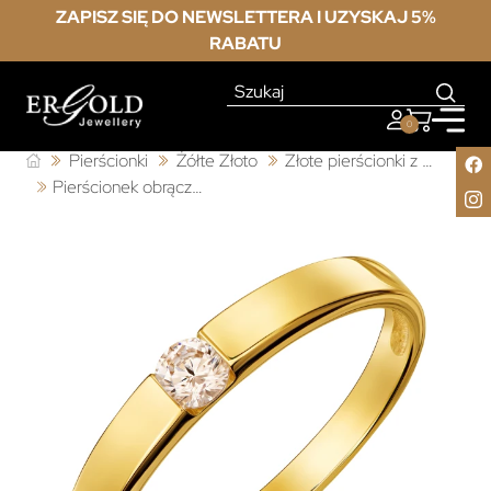
ZAPISZ SIĘ DO NEWSLETTERA I UZYSKAJ 5%
RABATU
0
Pierścionki
Żółte Złoto
Złote pierścionki z cyrkonią
Pierścionek obrączka z cyrkonią próba złota 333