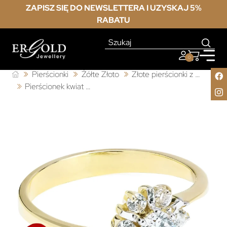
ZAPISZ SIĘ DO NEWSLETTERA I UZYSKAJ 5%
RABATU
0
Pierścionki
Żółte Złoto
Złote pierścionki z cyrkonią
Pierścionek kwiat duży złoto 333