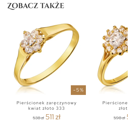
Zobacz także
- 5 %
Pierścionek zaręczynowy
Pierścionek 
kwiat złoto 333
złoto 
511 zł
56
538 zł
598 zł