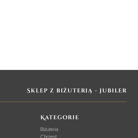
Sklep z biżuterią - jubiler
Kategorie
Biżuteria
Chrzest