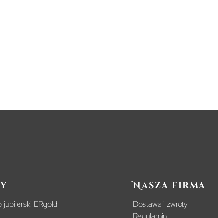
y
Nasza firma
 jubilerski ERgold
Dostawa i zwroty
Regulamin