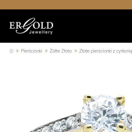
Pierścionki
Żółte Złoto
Złote pierścionki z cyrkoni