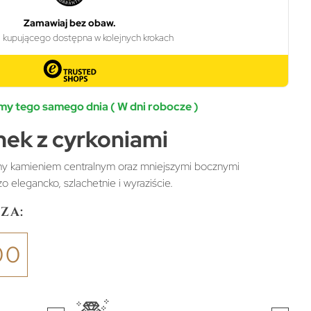
y tego samego dnia ( W dni robocze )
nek z cyrkoniami
ony kamieniem centralnym oraz mniejszymi bocznymi
o elegancko, szlachetnie i wyraziście.
za:
00