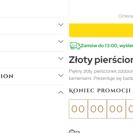
Zamów do 13:00, wyślem
Złoty pierścio
Piękny złoty pierścionek zdobi
tion
kamieniami. Prezentuje się bardz
Koniec promocji 
00
00
00