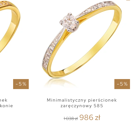
- 5 %
- 5 %
onek
Minimalistyczny pierścionek
konie
zaręczynowy 585
986 zł
1 038 zł