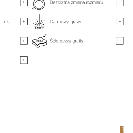
+
Bezpłatna zmiana rozmiaru
+
ratis
+
Darmowy grawer
+
+
Ściereczka gratis
+
+
-
5
%