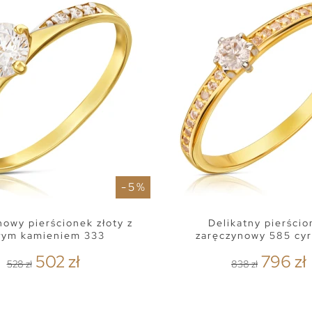
- 5 %
owy pierścionek złoty z
Delikatny pierści
łym kamieniem 333
zaręczynowy 585 cyr
502 zł
796 zł
528 zł
838 zł