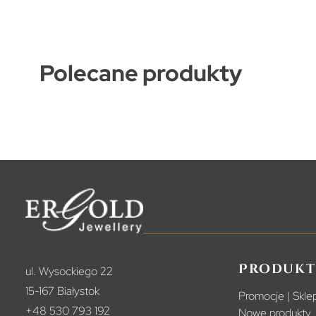
Polecane produkty
Produkt
ul. Wysockiego 22
15-167 Białystok
Promocje | Sklep
+48 530 793 192
Nowe produkty