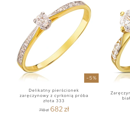
- 5 %
Delikatny pierścionek
Zaręczyn
zaręczynowy z cyrkonią próba
bia
złota 333
682 zł
718 zł