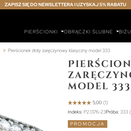
ZAPISZ SIĘ DO NEWSLETTERA I UZYSKAJ 5% RABATU
PIERŚCIONKI
OBRĄCZKI ŚLUBNE
BIŻ
ą
Pierścionek złoty zaręczynowy klasyczny model 333
Pierścion
zaręczyn
model 333
Indeks:
P2.1376-23
Próba:
333 
PROMOCJA