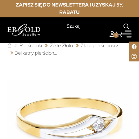
ZAPISZ SIĘ DO NEWSLETTERA I UZYSKAJ 5%
RABATU
0
Pierścionki
Żółte Złoto
Złote pierścionki z cyrkonią
Delikatny pierścionek złoty przeplatany biała cyrkonia próba 333