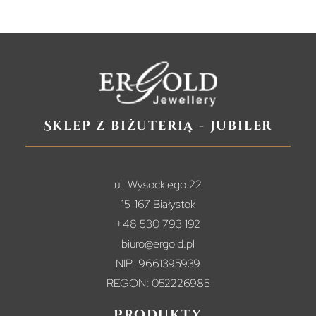
Sklep z biżuterią - jubiler
ul. Wysockiego 22
15-167 Białystok
+48 530 793 192
biuro@ergold.pl
NIP: 9661395939
REGON: 052226985
Produkty