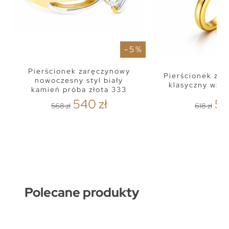
- 5 %
Pierścionek zaręczynowy
Pierścionek z cy
nowoczesny styl biały
klasyczny wzó
kamień próba złota 333
540 zł
58
568 zł
618 zł
Polecane produkty