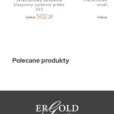
zaręczynowy delikatny
Pierścionek zło
klasyczny cyrkonia próba
oczkiem
333
502 zł
70
528 zł
738 zł
Polecane produkty