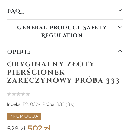
FAQ
General Product Safety
Regulation
Opinie
Oryginalny złoty
pierścionek
zaręczynowy próba 333
Indeks:
P2.1032-11
Próba:
333 (8K)
PROMOCJA
502 zł
528 zł