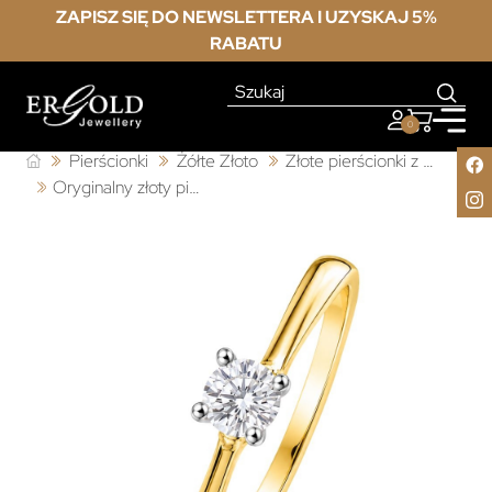
ZAPISZ SIĘ DO NEWSLETTERA I UZYSKAJ 5%
RABATU
0
Pierścionki
Żółte Złoto
Złote pierścionki z cyrkonią
Oryginalny złoty pierścionek zaręczynowy próba 333