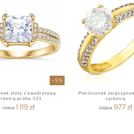
- 5 %
onek złoty z kwadratową
Pierścionek zaręczyno
yrkonią próba 333
cyrkonią
1 119 zł
977 zł
1 178 zł
1 028 zł