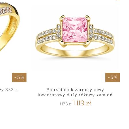
- 5 %
- 5 %
wy 333 z
Pierścionek zaręczynowy
kwadratowy duży różowy kamień
1 119 zł
1 178 zł