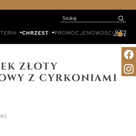
UTERIA
CHRZEST
PROMOCJE
NOWOŚCI
0
ek złoty
owy z cyrkoniami
8K)