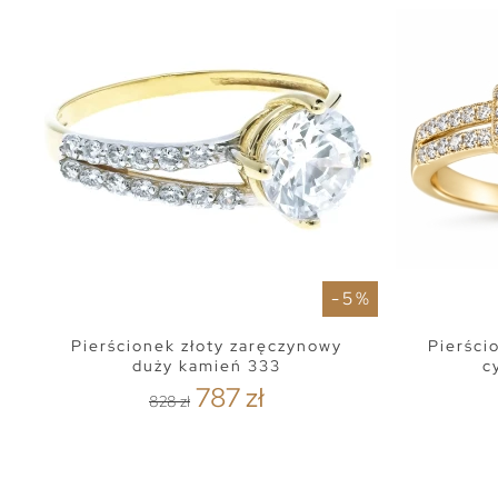
- 5 %
Pierścionek złoty zaręczynowy
Pierści
duży kamień 333
c
787 zł
828 zł