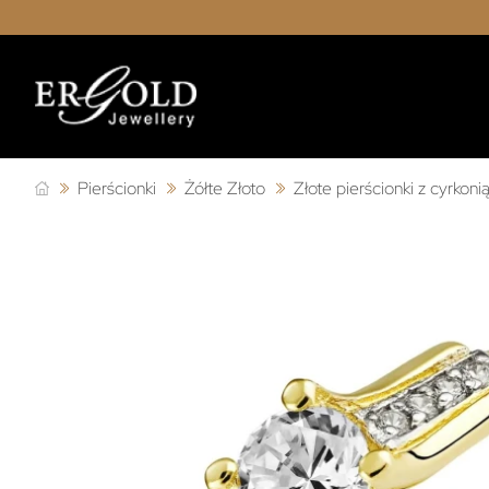
Pierścionki
Żółte Złoto
Złote pierścionki z cyrkoni