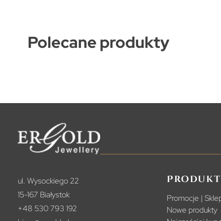
Polecane produkty
Produkt
ul. Wysockiego 22
15-167 Białystok
Promocje | Sklep
+48 530 793 192
Nowe produkty