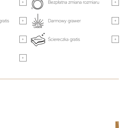
+
Bezpłatna zmiana rozmiaru
+
ratis
+
Darmowy grawer
+
+
Ściereczka gratis
+
+
-
5
%