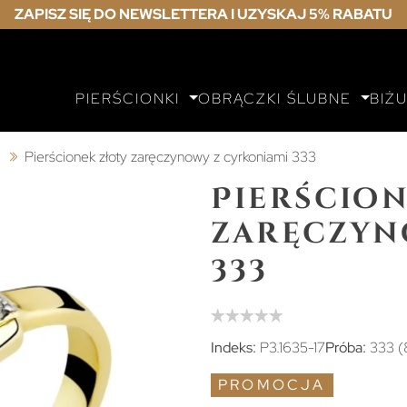
ZAPISZ SIĘ DO NEWSLETTERA I UZYSKAJ 5% RABATU
PIERŚCIONKI
OBRĄCZKI ŚLUBNE
BIŻ
ą
Pierścionek złoty zaręczynowy z cyrkoniami 333
Pierścion
zaręczyn
333
Indeks:
P3.1635-17
Próba:
333 (
PROMOCJA