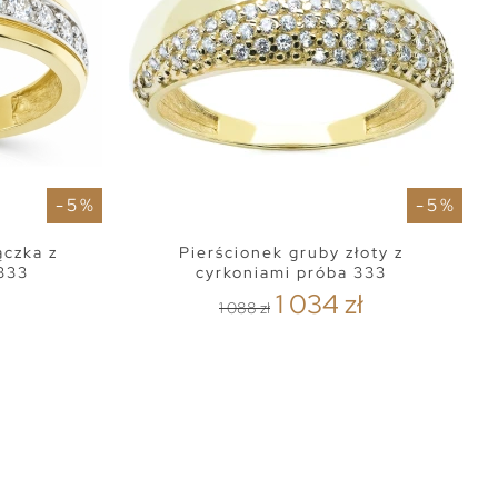
- 5 %
- 5 %
ączka z
Pierścionek gruby złoty z
333
cyrkoniami próba 333
1 034 zł
1 088 zł