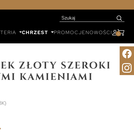
UTERIA
CHRZEST
PROMOCJE
NOWOŚCI
0
ek złoty szeroki
łymi kamieniami
8K)
ł