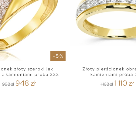
- 5 %
ionek złoty szeroki jak
Złoty pierścionek obr
 z kamieniami próba 333
kamieniami próba 
948 zł
1 110 zł
998 zł
1 168 zł