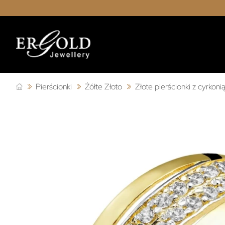
Pierścionki
Żółte Złoto
Złote pierścionki z cyrkoni