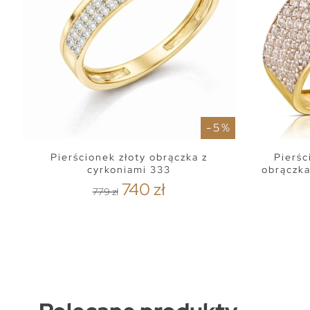
- 5 %
Pierścionek złoty obrączka z
Pierśc
cyrkoniami 333
obrączka
740 zł
779 zł