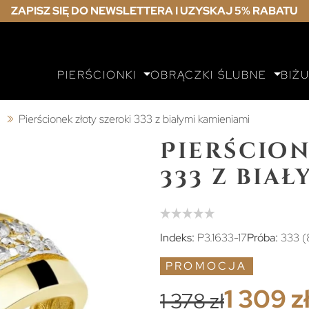
ZAPISZ SIĘ DO NEWSLETTERA I UZYSKAJ 5% RABATU
PIERŚCIONKI
OBRĄCZKI ŚLUBNE
BIŻ
ą
Pierścionek złoty szeroki 333 z białymi kamieniami
Pierścion
333 z bia
Indeks:
P3.1633-17
Próba:
333 (
PROMOCJA
1 309 z
1 378 zł