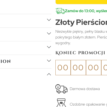
Zamów do 13:00, wyślem
Złoty Pierści
Niezwykle piękny, pełny blasku
pokrytego białym złotem. Pierś
wygodny.
Koniec promocji 
tion
00
00
00
Darmowa dostawa
Ozdobne opakowanie g