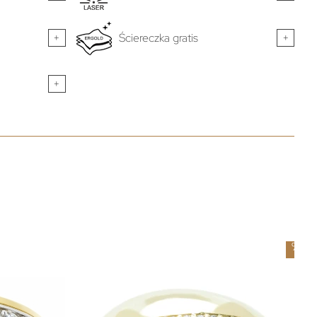
+
Ściereczka gratis
+
+
-
5
%