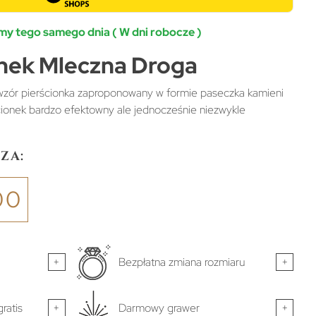
y tego samego dnia ( W dni robocze )
onek Mleczna Droga
 wzór pierścionka zaproponowany w formie paseczka kamieni
cionek bardzo efektowny ale jednocześnie niezwykle
za:
00
+
Bezpłatna zmiana rozmiaru
+
ratis
+
Darmowy grawer
+