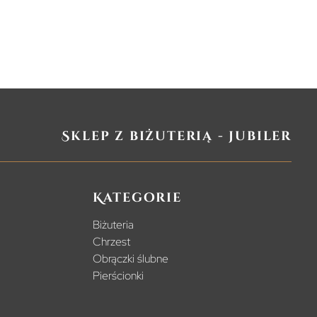
Sklep z biżuterią - jubiler
Kategorie
Biżuteria
Chrzest
Obrączki ślubne
Pierścionki