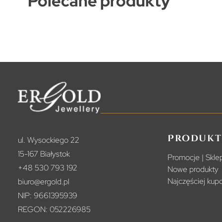
Polecane produkty
Produkt
ul. Wysockiego 22
15-167 Białystok
Promocje | Sklep
+48 530 793 192
Nowe produkty
Najczęściej ku
biuro@ergold.pl
NIP: 9661395939
REGON: 052226985