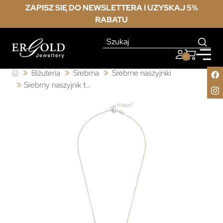
ZAPISZ SIĘ DO NEWSLETTERA I UZYSKAJ 5%
RABATU
0
Biżuteria
Srebrna
Srebrne naszyjniki
Srebrny naszyjnik typu Sakralnego krzyżyk i serce