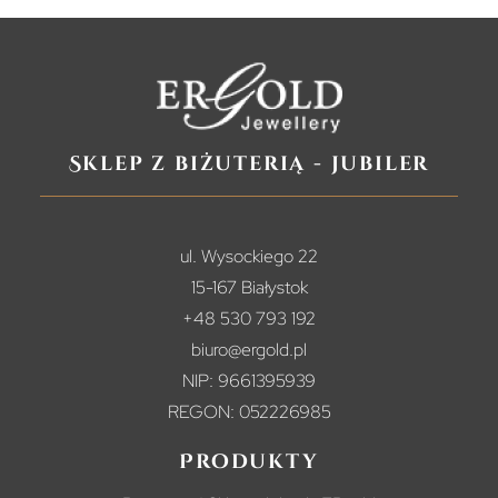
Sklep z biżuterią - jubiler
ul. Wysockiego 22
15-167 Białystok
+48 530 793 192
biuro@ergold.pl
NIP: 9661395939
REGON: 052226985
Produkty