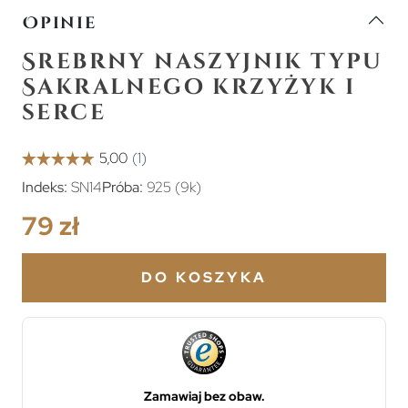
Opinie
Srebrny naszyjnik typu
Sakralnego krzyżyk i
serce
Indeks:
SN14
Próba:
925 (9k)
79 zł
DO KOSZYKA