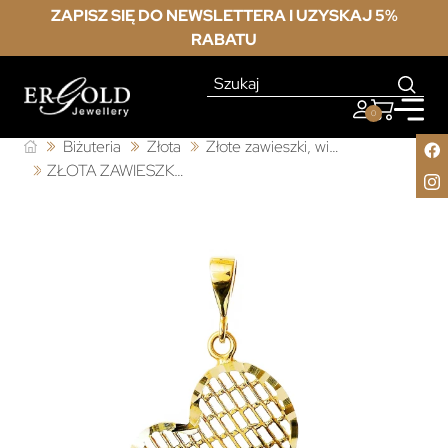
ZAPISZ SIĘ DO NEWSLETTERA I UZYSKAJ 5%
RABATU
0
Biżuteria
Złota
Złote zawieszki, wisiorki
ZŁOTA ZAWIESZKA SERCE nacinana ażurowy próba 333