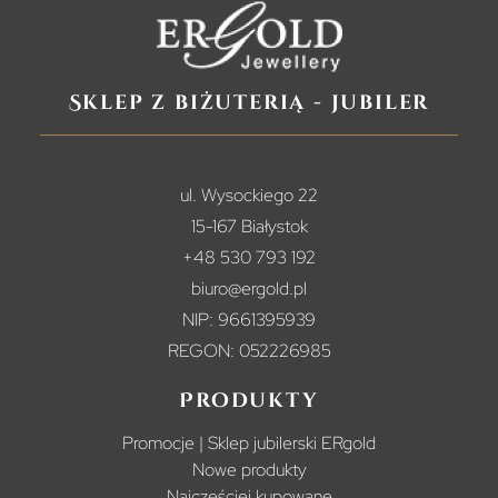
Sklep z biżuterią - jubiler
ul. Wysockiego 22
15-167 Białystok
+48 530 793 192
biuro@ergold.pl
NIP: 9661395939
REGON: 052226985
Produkty
Promocje | Sklep jubilerski ERgold
Nowe produkty
Najczęściej kupowane