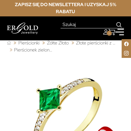
ZAPISZ SIĘ DO NEWSLETTERA I UZYSKAJ 5%
RABATU
0
Pierścionki
Żółte Złoto
Złote pierścionki z cyrkonią
Pierścionek zielony kamień złoto 333