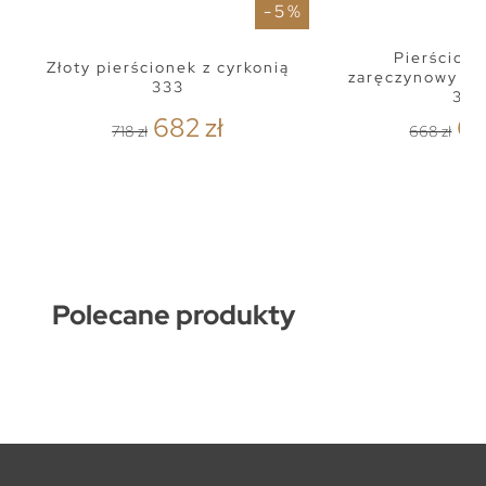
- 5 %
Pierścione
Złoty pierścionek z cyrkonią
zaręczynowy bi
333
333
682 zł
63
718 zł
668 zł
Polecane produkty