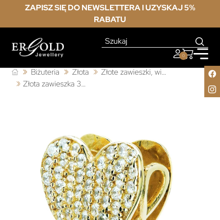
ZAPISZ SIĘ DO NEWSLETTERA I UZYSKAJ 5%
RABATU
0
Biżuteria
Złota
Złote zawieszki, wisiorki
Złota zawieszka 3D NIESKOŃCZONOŚĆ SERCE próba 333