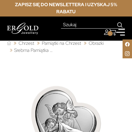
ZAPISZ SIĘ DO NEWSLETTERA I UZYSKAJ 5%
RABATU
0
Chrzest
Pamiątki na Chrzest
Obrazki
Srebrna Pamiątka Chrztu Świętego