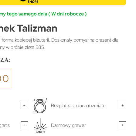
y tego samego dnia ( W dni robocze )
onek Talizman
 forma kobiecej biżuterii. Doskonały pomysł na prezent dla
ny w próbie złota 585.
za:
00
+
Bezpłatna zmiana rozmiaru
+
ratis
+
Darmowy grawer
+