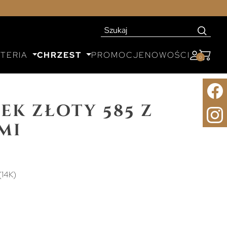
UTERIA
CHRZEST
PROMOCJE
NOWOŚCI
0
ek złoty 585 z
mi
(14K)