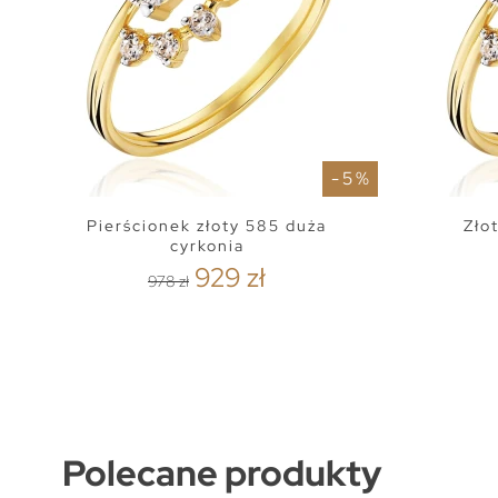
- 5 %
Pierścionek złoty 585 duża
Zło
cyrkonia
929 zł
978 zł
Polecane produkty