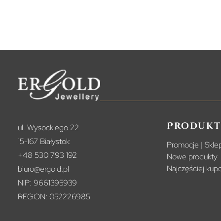
Produkt
ul. Wysockiego 22
15-167 Białystok
Promocje | Sklep
+48 530 793 192
Nowe produkty
Najczęściej ku
biuro@ergold.pl
NIP: 9661395939
REGON: 052226985