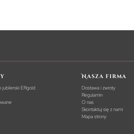
y
Nasza firma
 jubilerski ERgold
Dostawa i zwroty
Regulamin
powane
O nas
Skontaktuj się z nami
Mapa strony