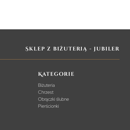
Sklep z biżuterią - jubiler
Kategorie
Biżuteria
Chrzest
Obrączki ślubne
Pierścionki