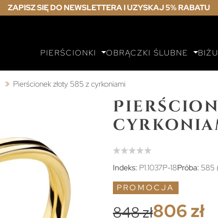
ZAPISZ SIĘ DO NEWSLETTERA I UZYSKAJ 5% RABATU
PIERŚCIONKI
OBRĄCZKI ŚLUBNE
BIŻ
ą
Pierścionek złoty 585 z cyrkoniami
Pierścion
cyrkonia
Indeks:
P1.1037P-18
Próba:
585 
PROMOCJA
806 zł
848 zł