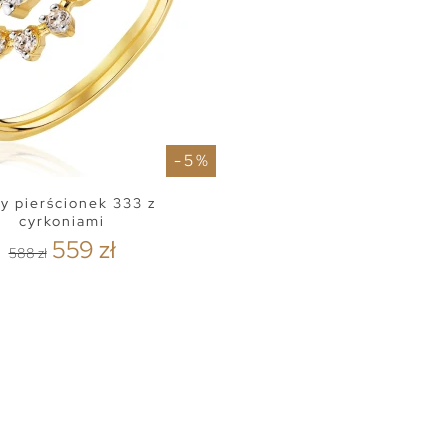
- 5 %
ty pierścionek 333 z
cyrkoniami
559 zł
588 zł