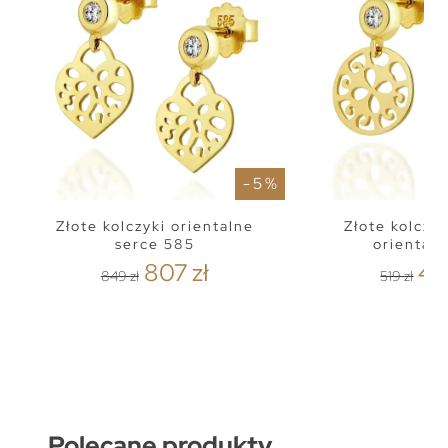
- 5 %
Złote kolczyki orientalne
Złote kolczyk
serce 585
oriental
807 zł
49
849 zł
519 zł
Polecane produkty