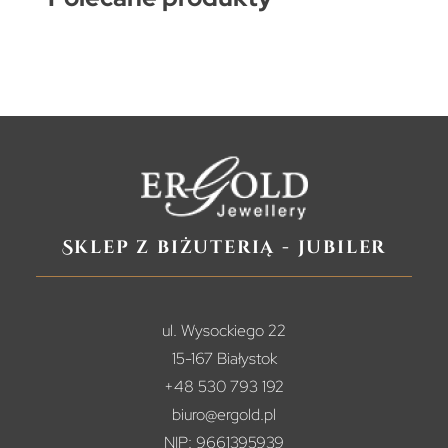
Sklep z biżuterią - jubiler
ul. Wysockiego 22
15-167 Białystok
+48 530 793 192
biuro@ergold.pl
NIP: 9661395939