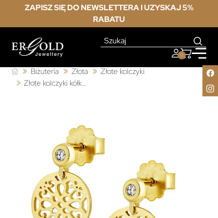
ZAPISZ SIĘ DO NEWSLETTERA I UZYSKAJ 5%
RABATU
0
Biżuteria
Złota
Złote kolczyki
Złote kolczyki kółka sztyft 333