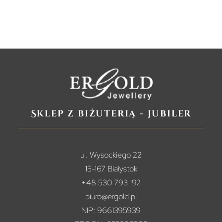
Sklep z biżuterią - jubiler
ul. Wysockiego 22
15-167 Białystok
+48 530 793 192
biuro@ergold.pl
NIP: 9661395939