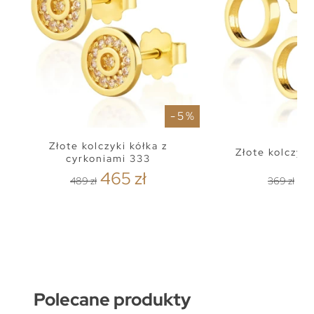
- 5 %
Złote kolczyki kółka z
Złote kolczyki
cyrkoniami 333
465 zł
35
489 zł
369 zł
Polecane produkty