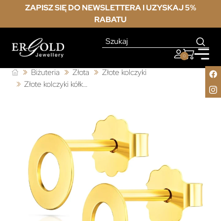
ZAPISZ SIĘ DO NEWSLETTERA I UZYSKAJ 5%
RABATU
0
Biżuteria
Złota
Złote kolczyki
Złote kolczyki kółka 333