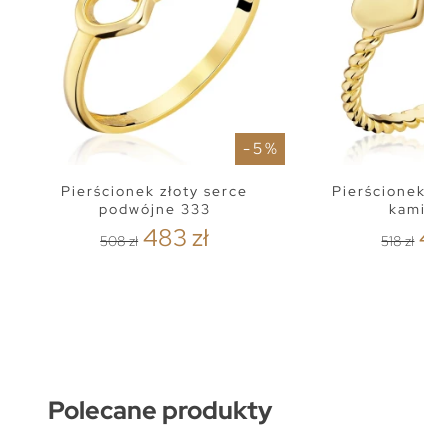
- 5 %
Pierścionek złoty serce
Pierścionek se
podwójne 333
kamien
483 zł
49
508 zł
518 zł
Polecane produkty