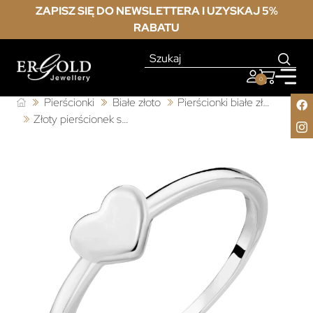
ZAPISZ SIĘ DO NEWSLETTERA I UZYSKAJ 5%
RABATU
0
Pierścionki
Białe złoto
Pierścionki białe złoto bez kamieni
Złoty pierścionek serce białe złoto 585