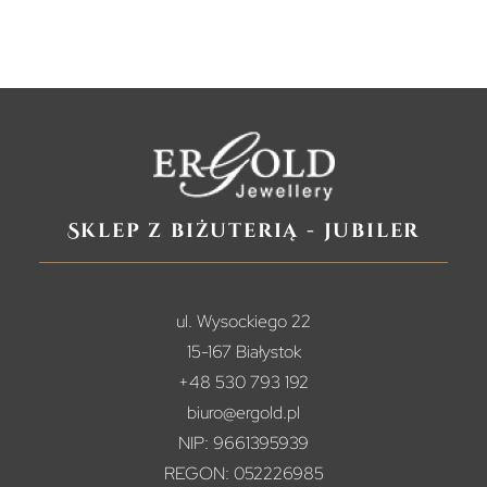
Sklep z biżuterią - jubiler
ul. Wysockiego 22
15-167 Białystok
+48 530 793 192
biuro@ergold.pl
NIP: 9661395939
REGON: 052226985