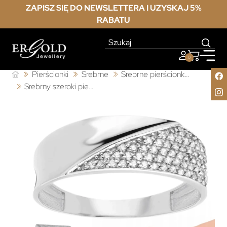
ZAPISZ SIĘ DO NEWSLETTERA I UZYSKAJ 5%
RABATU
0
Pierścionki
Srebrne
Srebrne pierścionki z cyrkonią
Srebrny szeroki pierścionek obrączka