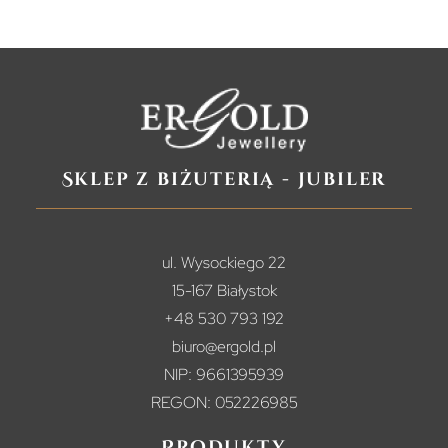
Sklep z biżuterią - jubiler
ul. Wysockiego 22
15-167 Białystok
+48 530 793 192
biuro@ergold.pl
NIP: 9661395939
REGON: 052226985
Produkty