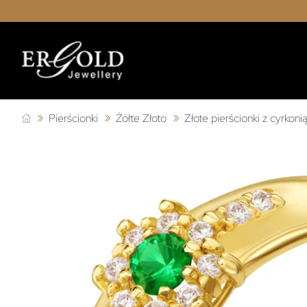
Pierścionki
Żółte Złoto
Złote pierścionki z cyrkoni