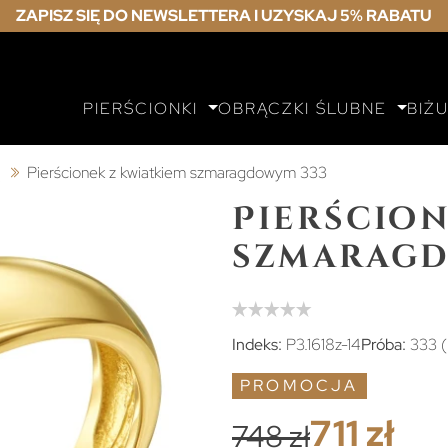
ZAPISZ SIĘ DO NEWSLETTERA I UZYSKAJ 5% RABATU
PIERŚCIONKI
OBRĄCZKI ŚLUBNE
BIŻ
ą
Pierścionek z kwiatkiem szmaragdowym 333
Pierścion
szmaragd
Indeks:
P3.1618z-14
Próba:
333 
PROMOCJA
711 zł
748 zł