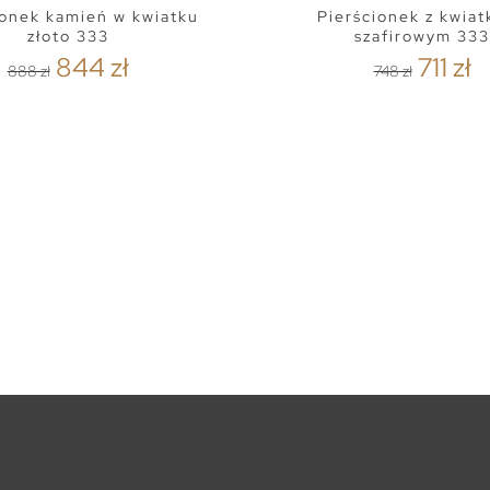
ionek kamień w kwiatku
Pierścionek z kwia
złoto 333
szafirowym 333
844 zł
711 zł
888 zł
748 zł