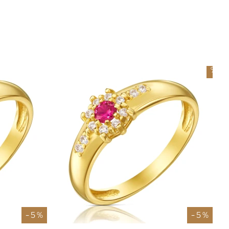
-
5
%
- 5 %
- 5 %