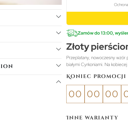
Zamów do 13:00, wyślem
Złoty pierścio
Przeplatany, nowoczesny wzór p
białymi Cyrkoniami. Na kobiecej 
tion
Koniec promocji 
00
00
00
Inne warianty