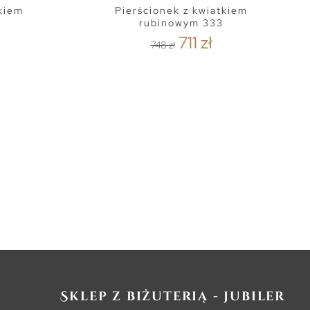
tkiem
Pierścionek z kwiatkiem
rubinowym 333
711 zł
748 zł
Sklep z biżuterią - jubiler