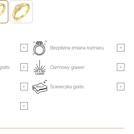
+
Bezpłatna zmiana rozmiaru
+
ratis
+
Darmowy grawer
+
+
Ściereczka gratis
+
+