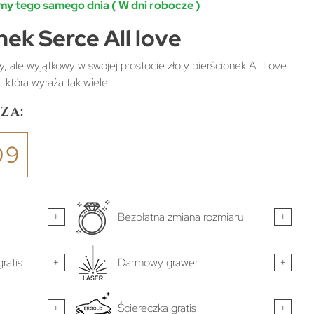
y tego samego dnia ( W dni robocze )
nek Serce All love
y, ale wyjątkowy w swojej prostocie złoty pierścionek All Love.
 która wyraża tak wiele.
za:
09
+
Bezpłatna zmiana rozmiaru
+
ratis
+
Darmowy grawer
+
+
Ściereczka gratis
+