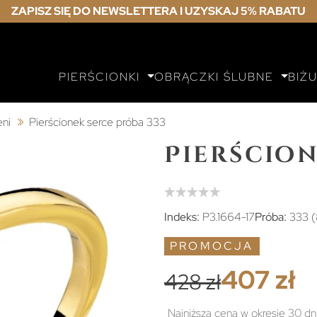
ZAPISZ SIĘ DO NEWSLETTERA I UZYSKAJ 5% RABATU
PIERŚCIONKI
OBRĄCZKI ŚLUBNE
BIŻ
eni
Pierścionek serce próba 333
Pierścion
Indeks:
P3.1664-17
Próba:
333 (
PROMOCJA
407 zł
428 zł
Najniższa cena w okresie 30 dn