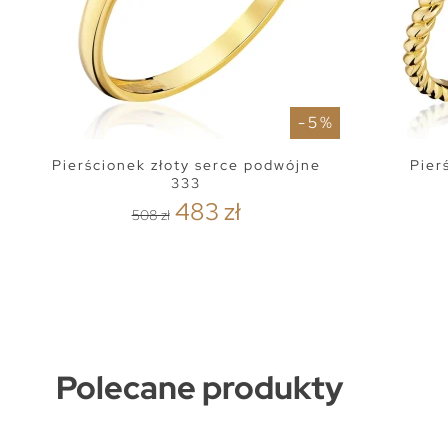
- 5 %
Pierścionek złoty serce podwójne
Pier
333
483 zł
508 zł
Polecane produkty