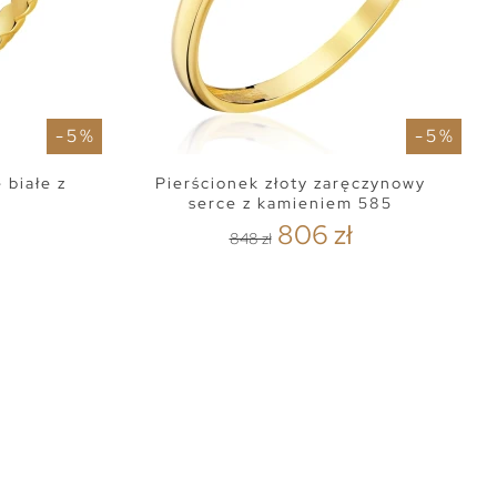
- 5 %
- 5 %
 białe z
Pierścionek złoty zaręczynowy
serce z kamieniem 585
806 zł
848 zł