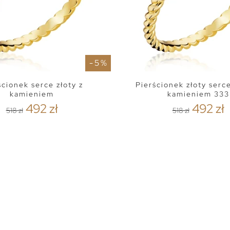
- 5 %
ścionek serce złoty z
Pierścionek złoty serce
kamieniem
kamieniem 333
492 zł
492 zł
518 zł
518 zł