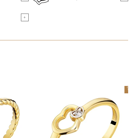
+
-
5
%