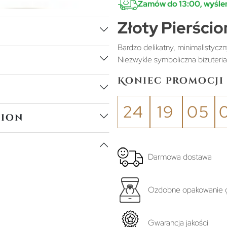
Zamów do 13:00, wyślem
Złoty Pierścio
Bardzo delikatny, minimalistyczn
Niezwykle symboliczna biżuteria,
Koniec promocji 
24
19
05
tion
Darmowa dostawa
Ozdobne opakowanie g
Gwarancja jakości