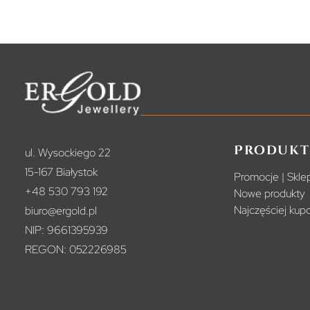
Produkt
ul. Wysockiego 22
15-167 Białystok
Promocje | Sklep
+48 530 793 192
Nowe produkty
Najczęściej ku
biuro@ergold.pl
NIP: 9661395939
REGON: 052226985