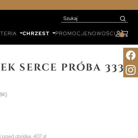
UTERIA
CHRZEST
PROMOCJE
NOWOŚCI
0
ek serce próba 333
8K)
i przed obniżką:
407 zł