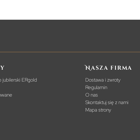
y
Nasza firma
 jubilerski ERgold
Dostawa i zwroty
Regulamin
powane
O nas
Skontaktuj się z nami
Mapa strony