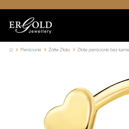
Pierścionki
Żółte Złoto
Złote pierścionki bez kami