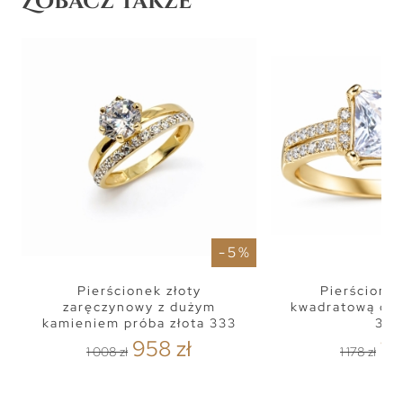
Zobacz także
- 5 %
Pierścionek złoty
Pierścionek
zaręczynowy z dużym
kwadratową cyr
kamieniem próba złota 333
333
958 zł
1 1
1 008 zł
1 178 zł