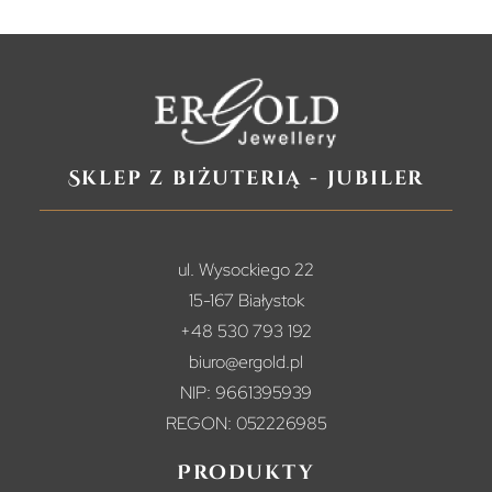
Sklep z biżuterią - jubiler
ul. Wysockiego 22
15-167 Białystok
+48 530 793 192
biuro@ergold.pl
NIP: 9661395939
REGON: 052226985
Produkty