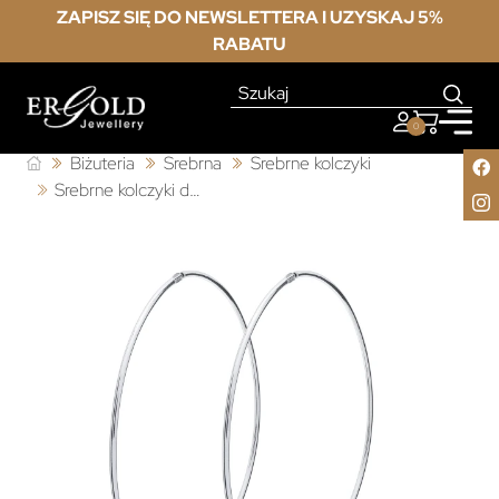
ZAPISZ SIĘ DO NEWSLETTERA I UZYSKAJ 5%
RABATU
0
Biżuteria
Srebrna
Srebrne kolczyki
Srebrne kolczyki duże KOŁA