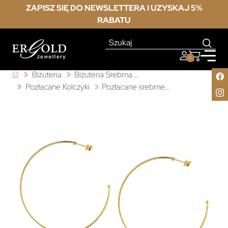
ZAPISZ SIĘ DO NEWSLETTERA I UZYSKAJ 5%
RABATU
0
Biżuteria
Biżuteria Srebrna Pozłacana
Pozłacane Kolczyki
Pozłacane srebrne kolczyki KOŁA GWIAZDKI