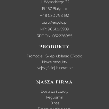
ul. Wysockiego 22
15-167 Białystok
+48 530 793 192
biuro@ergold.pl
NIP: 9661395939
REGON: 052226985
Produkty
Promocje | Sklep jubilerski ERgold
Nowe produkty
Najczęściej kupowane
Nasza firma
Dostawa i zwroty
Regulamin
O nas
Skontaktuj się z nami